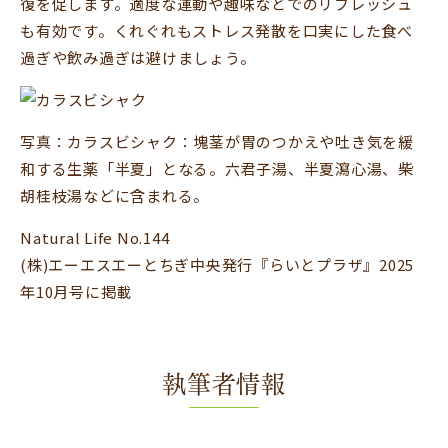
復を促します。適度な運動や趣味などでのリフレッシュ
も有効です。くれぐれもストレス発散を口実にした食べ
過ぎや飲み過ぎは避けましょう。
写真：カラスビシャク：塊茎が胃のつかえや吐き気を緩
和する生薬「半夏」となる。六君子湯、半夏瀉心湯、柴
胡桂枝湯などに含まれる。
Natural Life No.144
(株)エーエスエーとちぎ中央発行『らいとプラザ』2025
年10月号に掲載
執筆者情報