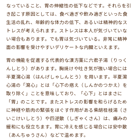
なっていること、胃の伸縮性の低下などです。それらを引
き起こす原因としては、食べ過ぎや飲み過ぎといった食
生活の乱れ、年齢的な体力の低下、あるいは精神的なス
トレスが考えられます。ストレスは本人が気づいていな
い場合もあります。でも胃は気づいている。非常に精神
面の影響を受けやすいデリケートな内臓といえます。
胃の機能を促進する代表的な漢方薬に六君子湯（りっく
んしとう）があります。胸焼けや吐き気が強い場合には
半夏瀉心湯（はんげしゃしんとう）を用います。半夏瀉
心湯の「瀉心」とは「心下の痞え（しんかのつかえ）を
取り除く」ことを意味しており、「心下」とはまさに
「胃」のことです。またストレスの影響を和らげるため
に神経や筋肉の緊張をほぐす作用がある柴胡桂枝湯（さ
いこけいしとう）や四逆散（しぎゃくさん）は、痛みの
緩和にも役立ちます。胃に冷えを感じる場合には安中散
（あんちゅうさん）などで温めます。