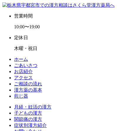
営業時間
10:00〜19:00
定休日
木曜・祝日
ホーム
ごあいさつ
お店紹介
アクセス
ご相談の流れ
漢方薬の基本
煎じ器
月経・妊活の漢方
子どもの漢方
関節痛の漢方
症状別漢方紹介