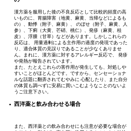
漢方薬を服用した後の不良反応として比較的頻度の高
いものに、胃腸障害（地黄、麻黄、当帰などによるも
の）、動悸（附子、麻黄）、 のぼせ（附子、麻黄、人
参）、下痢（大黄、芒硝、桃仁）、発疹（麻黄、桂
皮）、浮腫（甘草）などがあります。しかしこれらの
反応は、 用量過剰による主作用の過度の発現であった
り、適合体質の見誤りであることが少なくありませ
ん。まれに、漢方薬に対するアレルギー反応で、 発疹
や発熱が報告されています。
また、たとえこれらの害作用が発生しても、対処しや
すいことがほとんどです。ですから、センセーショナ
ルな話題に翻弄されてむやみに 心配したり、また自分
の体質も調べずに安易に買いこむようなことのないよ
うご注意下さい。
西洋薬と飲み合わせる場合
また、西洋薬との飲み合わせにも注意が必要な場合が