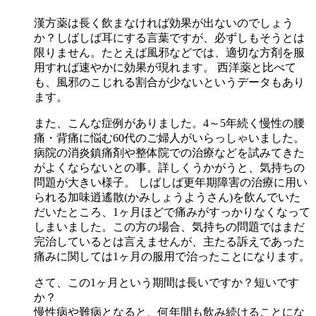
漢方薬は長く飲まなければ効果が出ないのでしょう
か？しばしば耳にする言葉ですが、必ずしもそうとは
限りません。たとえば風邪などでは、適切な方剤を服
用すれば速やかに効果が現れます。 西洋薬と比べて
も、風邪のこじれる割合が少ないというデータもあり
ます。
また、こんな症例がありました。4～5年続く慢性の腰
痛・背痛に悩む60代のご婦人がいらっしゃいました。
病院の消炎鎮痛剤や整体院での治療などを試みてきた
がよくならないとの事。詳しくうかがうと、気持ちの
問題が大きい様子。 しばしば更年期障害の治療に用い
られる加味逍遙散(かみしょうようさん)を飲んでいた
だいたところ、1ヶ月ほどで痛みがすっかりなくなって
しまいました。この方の場合、気持ちの問題ではまだ
完治しているとは言えませんが、主たる訴えであった
痛みに関しては1ヶ月の服用で治ったことになります。
さて、この1ヶ月という期間は長いですか？短いです
か？
慢性病や難病となると、何年間も飲み続けることにな