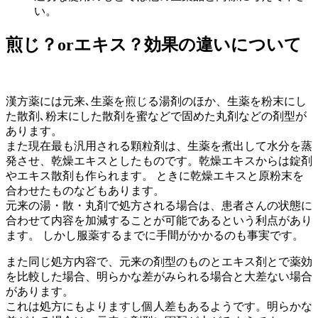
い。
煎じ？orエキス？効果の違いについて
漢方薬には元来､生薬を煎じる湯剤のほか、生薬を粉末にし
た散剤､粉末にした散剤を蜜などで固めた丸剤などの剤型が
あります。
また現在最も汎用される顆粒剤は、生薬を煮出して水分を蒸
発させ、乾燥エキスとしたものです。乾燥エキスからは錠剤
やエキス散剤も作られます。 ときに乾燥エキスと原粉末を
合わせたものなどもあります。
元来の湯・散・丸剤で処方される場合は、患者さんの状態に
合わせて内容を加減することが可能であるという利点があり
ます。 しかし服薬するまでに手間がかかるのも事実です。
また同じ処方内容で、元来の剤型のものとエキス剤とで薬効
を比較した場合、明らかな差がみられる場合と大差ない場合
があります。
これは処方にもよりますし個人差もあるようです。明らかな