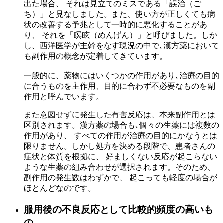
出た場合、 それは見立てのミスである「誤治（ご
ち）」と見なしました。また、使い方が正しくても病
状の改善する予兆として一時的に悪化することがあ
り、 それを「瞑眩（めんげん）」と呼びました。しか
し、西洋医学が主幹をなす現況の中で､漢方薬において
も副作用の概念が定着してきています。
一般的に、薬物にはいくつかの作用があり､治療の目的
に合うものを主作用、目的に合わず不必要なものを副
作用と呼んでいます。
また意図せずに発生した有害反応は、本来副作用とは
区別されます。漢方薬の場合も､個々の生薬には複数の
作用があり、 すべての作用が治療の目的にかなうとは
限りません。しかし処方を決める段階で、患者さんの
症状と体質を根拠に、 好ましくない反応が起こらない
ような生薬の組み合わせが選択されます。そのため、
副作用の発生数はわずかで、 起こっても軽度の場合が
ほとんどなのです。
服用後の不良反応として比較的頻度の高いも
の