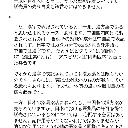
一般の日本人にとって、その見極めは難しいですし、
販売員の売り言葉も鵜呑みにはできません。
また、漢字で表記されていると、一見、漢方薬である
と思い込まれるケースもあります。中国国内向けに製
造されたものは、 当然その効能や成分は中国語で表記
されます。日本ではカタカナで表記される外来語も、
中国では漢字です。 たとえばビタミンCは“維他命
C”（維生素Cとも）、アスピリンは“阿斯匹林”と言っ
た具合です。
ですから漢字で表記されていても漢方薬とは限らない
のです。さらには、表記成分以外のものが混入してい
る恐れもあります。 その他、体質の違いや服用量の考
慮も必要です。
一方、日本の薬局薬店においても、中国製の漢方薬が
売られていますが、日本における医薬品の許可を得て
販売されているものについては、 心配する必要はあり
ません。副作用等が全くないわけではありませんが、
適切な使用のもとでは他の医薬品と同様に考えて下さ