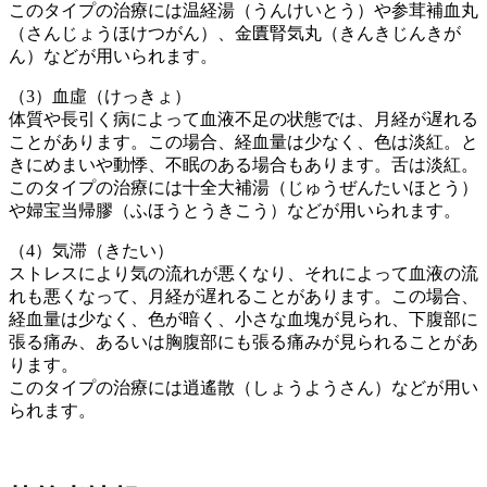
このタイプの治療には温経湯（うんけいとう）や参茸補血丸
（さんじょうほけつがん）、金匱腎気丸（きんきじんきが
ん）などが用いられます。
（3）血虛（けっきょ）
体質や長引く病によって血液不足の状態では、月経が遅れる
ことがあります。この場合、経血量は少なく、色は淡紅。と
きにめまいや動悸、不眠のある場合もあります。舌は淡紅。
このタイプの治療には十全大補湯（じゅうぜんたいほとう）
や婦宝当帰膠（ふほうとうきこう）などが用いられます。
（4）気滞（きたい）
ストレスにより気の流れが悪くなり、それによって血液の流
れも悪くなって、月経が遅れることがあります。この場合、
経血量は少なく、色が暗く、小さな血塊が見られ、下腹部に
張る痛み、あるいは胸腹部にも張る痛みが見られることがあ
ります。
このタイプの治療には逍遙散（しょうようさん）などが用い
られます。