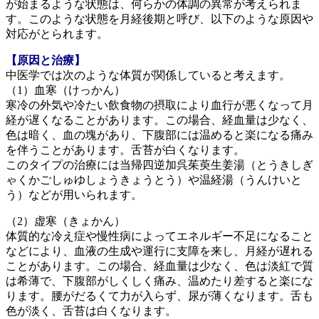
が始まるような状態は、何らかの体調の異常が考えられま
す。このような状態を月経後期と呼び、以下のような原因や
対応がとられます。
【原因と治療】
中医学では次のような体質が関係していると考えます。
（1）血寒（けっかん）
寒冷の外気や冷たい飲食物の摂取により血行が悪くなって月
経が遅くなることがあります。この場合、経血量は少なく、
色は暗く、血の塊があり、下腹部には温めると楽になる痛み
を伴うことがあります。舌苔が白くなります。
このタイプの治療には当帰四逆加呉茱萸生姜湯（とうきしぎ
ゃくかごしゅゆしょうきょうとう）や温経湯（うんけいと
う）などが用いられます。
（2）虚寒（きょかん）
体質的な冷え症や慢性病によってエネルギー不足になること
などにより、血液の生成や運行に支障を来し、月経が遅れる
ことがあります。この場合、経血量は少なく、色は淡紅で質
は希薄で、下腹部がしくしく痛み、温めたり差すると楽にな
ります。腰がだるくて力が入らず、尿が薄くなります。舌も
色が淡く、舌苔は白くなります。