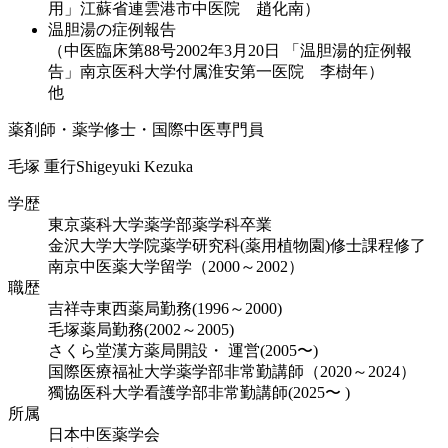
用」江蘇省連雲港市中医院 趙化南）
温胆湯の症例報告
（中医臨床第88号2002年3月20日 「温胆湯的症例報
告」南京医科大学付属淮安第一医院 李樹年）
他
薬剤師・薬学修士・国際中医専門員
毛塚 重行
Shigeyuki Kezuka
学歴
東京薬科大学薬学部薬学科卒業
金沢大学大学院薬学研究科(薬用植物園)修士課程修了
南京中医薬大学留学（2000～2002）
職歴
吉祥寺東西薬局勤務(1996～2000)
毛塚薬局勤務(2002～2005)
さくら堂漢方薬局開設・ 運営(2005〜)
国際医療福祉大学薬学部非常勤講師（2020～2024）
獨協医科大学看護学部非常勤講師(2025〜 )
所属
日本中医薬学会