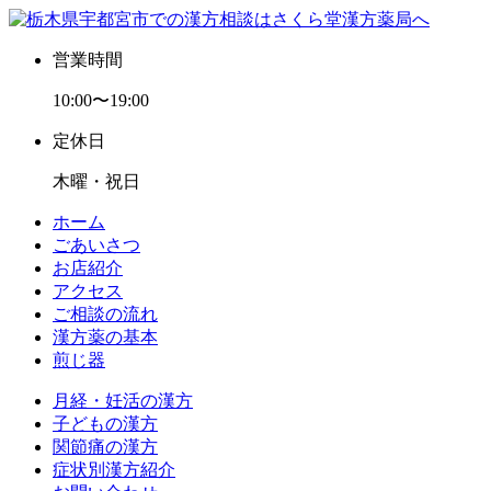
営業時間
10:00〜19:00
定休日
木曜・祝日
ホーム
ごあいさつ
お店紹介
アクセス
ご相談の流れ
漢方薬の基本
煎じ器
月経・妊活の漢方
子どもの漢方
関節痛の漢方
症状別漢方紹介