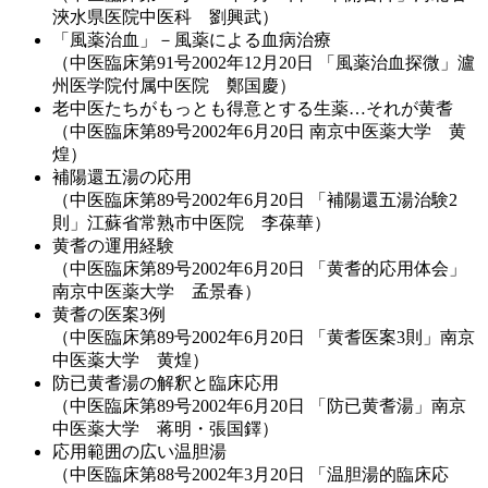
浹水県医院中医科 劉興武）
「風薬治血」－風薬による血病治療
（中医臨床第91号2002年12月20日 「風薬治血探微」瀘
州医学院付属中医院 鄭国慶）
老中医たちがもっとも得意とする生薬…それが黄耆
（中医臨床第89号2002年6月20日 南京中医薬大学 黄
煌）
補陽還五湯の応用
（中医臨床第89号2002年6月20日 「補陽還五湯治験2
則」江蘇省常熟市中医院 李葆華）
黄耆の運用経験
（中医臨床第89号2002年6月20日 「黄耆的応用体会」
南京中医薬大学 孟景春）
黄耆の医案3例
（中医臨床第89号2002年6月20日 「黄耆医案3則」南京
中医薬大学 黄煌）
防已黄耆湯の解釈と臨床応用
（中医臨床第89号2002年6月20日 「防已黄耆湯」南京
中医薬大学 蒋明・張国鐸）
応用範囲の広い温胆湯
（中医臨床第88号2002年3月20日 「温胆湯的臨床応