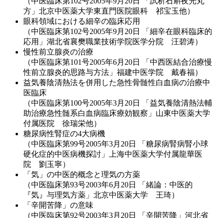
（中医臨床第102号2005年9月20日 「試析石斛夜光丸
方」北京中医薬大学東直門医院眼科 祁宝玉他）
眼科領域における細辛の臨床応用
（中医臨床第102号2005年9月20日 「細辛在眼科臨床的
応用」湖北省襄樊職業技術学院医学分院 汪碧涛）
慢性前立腺炎の治療
（中医臨床第101号2005年6月20日 「中西医結合治療慢
性前立腺炎的思路与方法」福建中医学院 戴春福）
益気養陰清熱法を併用した急性骨髄性白血病の治療中
医臨床
（中医臨床第100号2005年3月20日 「益気養陰清熱法輔
助治療急性髄系白血病臨床療効観察」山東中医薬大学
付属医院 徐瑞栄他）
糖尿病性腎症の4大病機
（中医臨床第99号2005年3月20日 「糖尿病腎病腎小球
硬化症的中医病機探討」上海中医薬大学付属龍華医
院 劉玉寧）
「気」の中医的概念と理気の方薬
（中医臨床第93号2003年6月20日 「緒論：中医的
『気』与理気方薬」北京中医薬大学 王琦）
「辛開苦降」の意味
（中医臨床第92号2003年3月20日 「辛開苦降」河北省