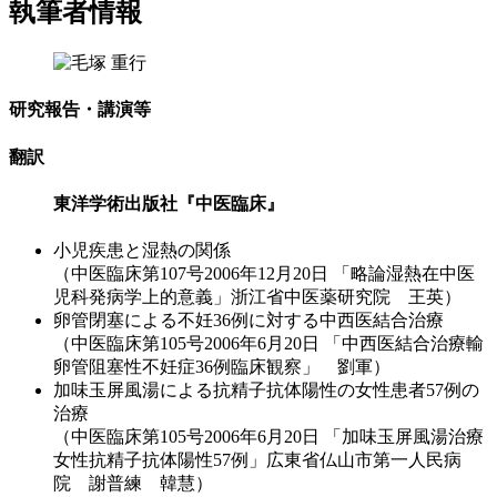
執筆者情報
研究報告・講演等
翻訳
東洋学術出版社『中医臨床』
小児疾患と湿熱の関係
（中医臨床第107号2006年12月20日 「略論湿熱在中医
児科発病学上的意義」浙江省中医薬研究院 王英）
卵管閉塞による不妊36例に対する中西医結合治療
（中医臨床第105号2006年6月20日 「中西医結合治療輸
卵管阻塞性不妊症36例臨床観察」 劉軍）
加味玉屏風湯による抗精子抗体陽性の女性患者57例の
治療
（中医臨床第105号2006年6月20日 「加味玉屏風湯治療
女性抗精子抗体陽性57例」広東省仏山市第一人民病
院 謝普練 韓慧）