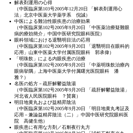
解表剤運用の心得
（中医臨床第103号2005年12月20日 「解表剤運用心
法」北京中医薬大学薬学系 倪誠）
中医による難治性眼疾患の治療効果
（中医臨床第102号2005年9月20日 「中医薬治療疑難眼
病的療効簡介」中国中医研究院眼科医院）
眼科領域における退翳明目法の応用
（中医臨床第102号2005年9月20日 「退翳明目在眼科的
応用」山東中医薬大学付属医院眼科 郭承偉）
「明珠飲」による内眼疾患の治療
（中医臨床第102号2005年9月20日 「中薬明珠飲治療内
眼病挙隅」上海中医薬大学付属曙光医院眼科 潘
雅？）
名医の処方－疏肝解鬱益陰湯
（中医臨床第102号2005年9月20日 「疏肝解鬱益陰湯」
河北省人民医院眼科 ？賛襄）
明目地黄丸および益精昇陰法
（中医臨床第102号2005年9月20日 「明目地黄丸考証及
応用－兼論益精昇陰法（二）」中国中医研究院眼科医
院 高健生他）
眼疾患に有用な方剤／石斛夜行丸方