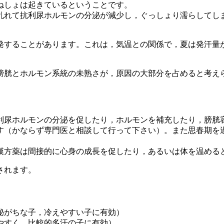
ねしょは起きているということです。
乱れて抗利尿ホルモンの分泌が減少し，ぐっしょり濡らしてし
発することがあります。これは，気温との関係で，夏は発汗量
。
膀胱とホルモン系統の未熟さが，原因の大部分を占めると考え
利尿ホルモンの分泌を促したり，ホルモンを補充したり，膀胱
す（かならず専門医と相談して行って下さい）。また思春期を
漢方薬は間接的に心身の成長を促したり，あるいは体を温める
されます。
秘がちな子，冷えやすい子に有効）
やすく，比較的多汗の子に有効）