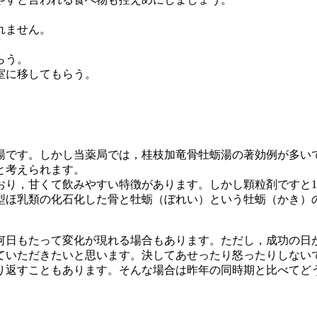
れません。
らう。
室に移してもらう。
湯です。しかし当薬局では，桂枝加竜骨牡蛎湯の著効例が多い
と考えられます。
おり，甘くて飲みやすい特徴があります。しかし顆粒剤ですと
型ほ乳類の化石化した骨と牡蛎（ぼれい）という牡蛎（かき）
何日もたって変化が現れる場合もあります。ただし，成功の日
ていただきたいと思います。決してあせったり怒ったりしない
り返すこともあります。そんな場合は昨年の同時期と比べてど