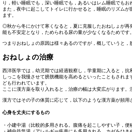
り，軽い睡眠でも，深い睡眠でも，あるいはレム睡眠でもお
また，夜中に起こしてトイレに行かせると，睡眠のリズムが
ます。
◎秋から冬にかけて寒くなると，夏に克服したおねしょが再
能も不安定となり，ためられる尿の量が少なくなるためです
つまりおねしょの原因は様々あるのですが，概していうと，
おねしょの治療
西洋医学では，幼児期では経過観察し，学童期に入ると，抗
しっこを我慢させて膀胱機能を高めるといったこともされま
ども行われています。
ここに漢方薬を取り入れると，治療の幅は大変広がります。
漢方ではその子の体質に応じて，以下のような漢方薬が頻用
心身を丈夫にするもの
・小建中湯（比較的多用される。腹痛を起こしやすい子，便
・補中益気湯（アレルギー疾患にも多用される。カゼをひき