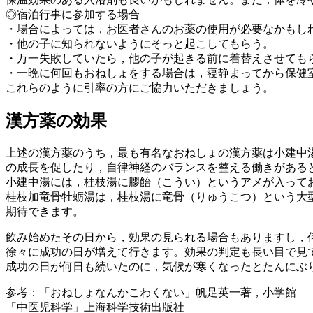
◎宿泊行事に参加する場合
・場合によっては，お医者さんのお薬の使用が必要なかもし
・他の子に知られないようにそっと起こしてもらう。
・万一失敗していたら，他の子が起きる前に着替えさせても
・一晩に何回もおねしょをする場合は，寝静まってから保健
これらのように引率の方にご協力いただきましょう。
漢方薬の効果
上述の漢方薬のうち，最も有名なおねしょの漢方薬は小建中
の成長を促したり，自律神経のバランスを整える働きがある
小建中湯には，桂枝湯に膠飴（こうい）というアメが入って
桂枝加竜骨牡蛎湯は，桂枝湯に竜骨（りゅうこつ）という大
期待できます。
飲み始めたその日から，効果の見られる場合もありますし，
徐々に成功の日が増えて行きます。効果の判定も長い目で見
成功の日が何日も続いたのに，気候が寒くなったとたんにぶ
参考：「おねしょなんかこわくない」帆足英一著，小学館
「中医児科学」上海科学技術出版社