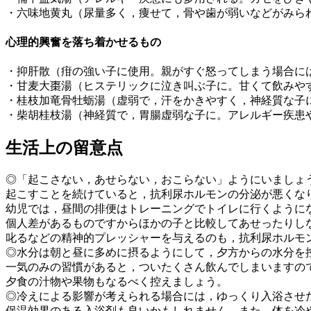
・六味地黄丸（尿量多く，痩せて，骨や歯が弱いなどがみら
心理的興奮を落ち着かせるもの
・抑肝散（疳の強い子に使用。親がすぐ怒ってしまう場合に
・甘麦大棗湯（ヒステリックに泣き叫ぶ子に。甘くて飲みや
・桂枝加竜骨牡蛎湯（虚弱で，汗をかきやすく，神経質な子
・柴胡桂枝湯（神経質で，胃腸虚弱な子に。アレルギー疾患
生活上の留意点
◎「起こさない，あせらない，おこらない」ようにいましょ
起こすことを続けていると，抗利尿ホルモンの分泌が悪くな
幼児では，昼間の排便はトレーニングでトイレに行くように
個人差があるものですからほかの子と比較してあせったりし
叱るなどの精神的プレッシャーを与えるのも，抗利尿ホルモ
◎水分は朝と昼に多めに摂るようにして，夕方からの水分を
一気のみの習慣があると，ついたくさん飲んでしまいますの
夕食の汁物や果物もなるべく控えましょう。
◎冷えによる影響が考えられる場合には，ゆっくり入浴させ
保温効果のある入浴剤も良いかもしれません。また，体を冷