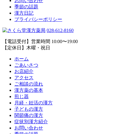
お問い合わせ
季節の話題
漢方日記
プライバシーポリシー
028-612-8160
【電話受付】営業時間 10:00〜19:00
【定休日】木曜・祝日
ホーム
ごあいさつ
お店紹介
アクセス
ご相談の流れ
漢方薬の基本
煎じ器
月経・妊活の漢方
子どもの漢方
関節痛の漢方
症状別漢方紹介
お問い合わせ