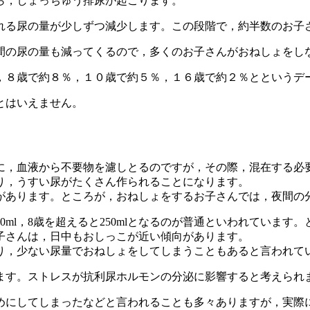
ら，しょっちゅう排尿が起こります。
れる尿の量が少しずつ減少します。この段階で，約半数のお子
間の尿の量も減ってくるので，多くのお子さんがおねしょをし
，８歳で約８％，１０歳で約５％，１６歳で約２％とというデ
とはいえません。
に，血液から不要物を濾しとるのですが，その際，混在する必
り，うすい尿がたくさん作られることになります。
があります。ところが，おねしょをするお子さんでは，夜間の
00ml，8歳を超えると250mlとなるのが普通といわれてい
子さんは，日中もおしっこが近い傾向があります。
り，少ない尿量でおねしょをしてしまうこともあると言われて
ます。ストレスが抗利尿ホルモンの分泌に影響すると考えられ
めにしてしまったなどと言われることも多々ありますが，実際