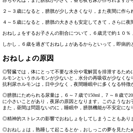
赤ちゃんは，まだ膀胱が小さく，昼も夜も尿が作られますか
２～３歳になると，膀胱が少し大きくなり，また夜間に作ら
４～５歳になると，膀胱の大きさも安定してきて，さらに夜
おねしょをするお子さんの割合について，６歳児で約１０％
しかし，６歳を過ぎておねしょがあるからといって，即病的
おねしょの原因
◎腎臓では，体にとって不要な水分や電解質を排泄するため
ルモンというホルモンが少ないと，水分の再吸収が少なくな
抗利尿ホルモンは，日中少なく，夜間睡眠中に多くなる特徴
◎膀胱にためられる尿量は，６～７歳で150ml，７～８歳で2
に小さいことがあり，夜尿の原因となります。このようなお
また，昼間は問題ないのに，睡眠中，膀胱機能が不安定にな
◎精神的ストレスの影響でおねしょをしてしまうこともあり
◎おねしょは，熟睡して起こるとか，おしっこの夢を見たた