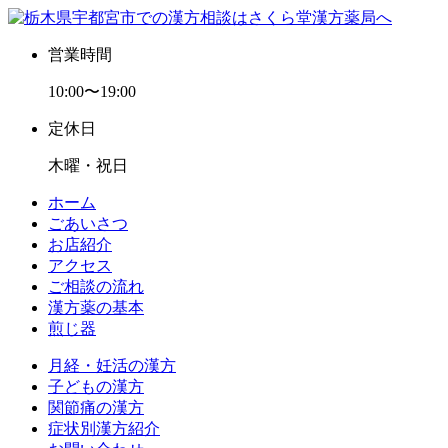
営業時間
10:00〜19:00
定休日
木曜・祝日
ホーム
ごあいさつ
お店紹介
アクセス
ご相談の流れ
漢方薬の基本
煎じ器
月経・妊活の漢方
子どもの漢方
関節痛の漢方
症状別漢方紹介