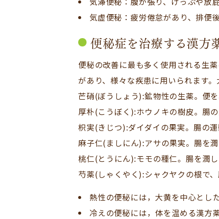
気滞便秘：腹が張り、げっぷや放
気虚便秘：疲労倦怠があり、排便
便秘症を治療する漢方
便秘の改善に最も多く使用される生薬
があり、様々な疾患に用いられます。
芒硝(ぼうしょう):鉱物性の生薬。便
厚朴(こうぼく):ホウノキの樹皮。腸
枳実(きじつ):ダイダイの果実。腸の
麻子仁(ましにん):アサの果実。腸を
桃仁(とうにん):モモの種仁。腸を潤
芍薬(しゃくやく):シャクヤクの根で
熱性の便秘には，大黄を中心とし
冷えの便秘には，体を温める漢方