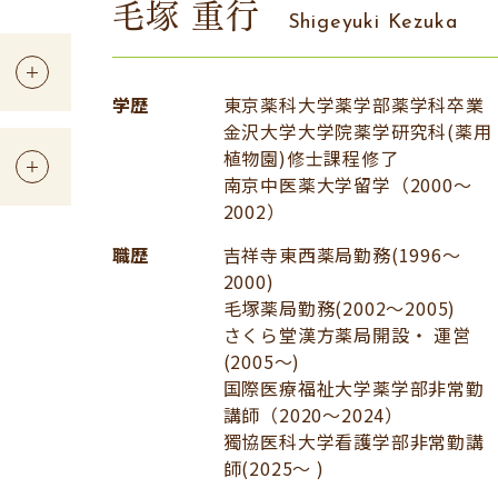
毛塚 重行
Shigeyuki Kezuka
学歴
東京薬科大学薬学部薬学科卒業
金沢大学大学院薬学研究科(薬用
植物園)修士課程修了
南京中医薬大学留学（2000～
2002）
職歴
吉祥寺東西薬局勤務(1996～
2000)
毛塚薬局勤務(2002～2005)
さくら堂漢方薬局開設・ 運営
(2005〜)
国際医療福祉大学薬学部非常勤
講師（2020～2024）
獨協医科大学看護学部非常勤講
師(2025〜 )