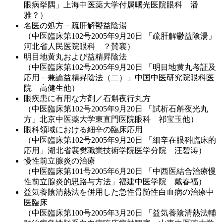
眼病挙隅」上海中医薬大学付属曙光医院眼科 潘
雅？）
名医の処方－疏肝解鬱益陰湯
（中医臨床第102号2005年9月20日 「疏肝解鬱益陰湯」
河北省人民医院眼科 ？賛襄）
明目地黄丸および益精昇陰法
（中医臨床第102号2005年9月20日 「明目地黄丸考証及
応用－兼論益精昇陰法（二）」中国中医研究院眼科医
院 高健生他）
眼疾患に有用な方剤／石斛夜行丸方
（中医臨床第102号2005年9月20日 「試析石斛夜光丸
方」北京中医薬大学東直門医院眼科 祁宝玉他）
眼科領域における細辛の臨床応用
（中医臨床第102号2005年9月20日 「細辛在眼科臨床的
応用」湖北省襄樊職業技術学院医学分院 汪碧涛）
慢性前立腺炎の治療
（中医臨床第101号2005年6月20日 「中西医結合治療慢
性前立腺炎的思路与方法」福建中医学院 戴春福）
益気養陰清熱法を併用した急性骨髄性白血病の治療中
医臨床
（中医臨床第100号2005年3月20日 「益気養陰清熱法輔