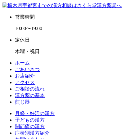
営業時間
10:00〜19:00
定休日
木曜・祝日
ホーム
ごあいさつ
お店紹介
アクセス
ご相談の流れ
漢方薬の基本
煎じ器
月経・妊活の漢方
子どもの漢方
関節痛の漢方
症状別漢方紹介