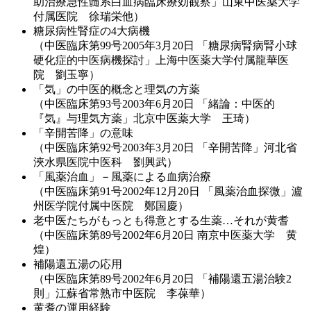
助治療急性髄系白血病臨床療効観察」山東中医薬大学
付属医院 徐瑞栄他）
糖尿病性腎症の4大病機
（中医臨床第99号2005年3月20日 「糖尿病腎病腎小球
硬化症的中医病機探討」上海中医薬大学付属龍華医
院 劉玉寧）
「気」の中医的概念と理気の方薬
（中医臨床第93号2003年6月20日 「緒論：中医的
『気』与理気方薬」北京中医薬大学 王琦）
「辛開苦降」の意味
（中医臨床第92号2003年3月20日 「辛開苦降」河北省
浹水県医院中医科 劉興武）
「風薬治血」－風薬による血病治療
（中医臨床第91号2002年12月20日 「風薬治血探微」瀘
州医学院付属中医院 鄭国慶）
老中医たちがもっとも得意とする生薬…それが黄耆
（中医臨床第89号2002年6月20日 南京中医薬大学 黄
煌）
補陽還五湯の応用
（中医臨床第89号2002年6月20日 「補陽還五湯治験2
則」江蘇省常熟市中医院 李葆華）
黄耆の運用経験