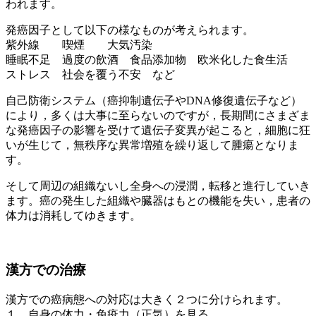
われます。
発癌因子として以下の様なものが考えられます。
紫外線 喫煙 大気汚染
睡眠不足 過度の飲酒 食品添加物 欧米化した食生活
ストレス 社会を覆う不安 など
自己防衛システム（癌抑制遺伝子やDNA修復遺伝子など）
により，多くは大事に至らないのですが，長期間にさまざま
な発癌因子の影響を受けて遺伝子変異が起こると，細胞に狂
いが生じて，無秩序な異常増殖を繰り返して腫瘍となりま
す。
そして周辺の組織ないし全身への浸潤，転移と進行していき
ます。癌の発生した組織や臓器はもとの機能を失い，患者の
体力は消耗してゆきます。
漢方での治療
漢方での癌病態への対応は大きく２つに分けられます。
１．自身の体力・免疫力（正気）を見る