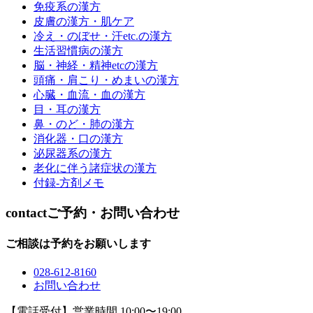
免疫系の漢方
皮膚の漢方・肌ケア
冷え・のぼせ・汗etc.の漢方
生活習慣病の漢方
脳・神経・精神etcの漢方
頭痛・肩こり・めまいの漢方
心臓・血流・血の漢方
目・耳の漢方
鼻・のど・肺の漢方
消化器・口の漢方
泌尿器系の漢方
老化に伴う諸症状の漢方
付録-方剤メモ
contact
ご予約・お問い合わせ
ご相談は予約をお願いします
028-612-8160
お問い合わせ
【電話受付】営業時間 10:00〜19:00