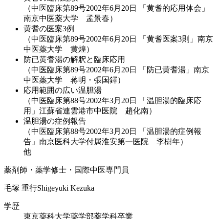
（中医臨床第89号2002年6月20日 「黄耆的応用体会」
南京中医薬大学 孟景春）
黄耆の医案3例
（中医臨床第89号2002年6月20日 「黄耆医案3則」南京
中医薬大学 黄煌）
防已黄耆湯の解釈と臨床応用
（中医臨床第89号2002年6月20日 「防已黄耆湯」南京
中医薬大学 蒋明・張国鐸）
応用範囲の広い温胆湯
（中医臨床第88号2002年3月20日 「温胆湯的臨床応
用」江蘇省連雲港市中医院 趙化南）
温胆湯の症例報告
（中医臨床第88号2002年3月20日 「温胆湯的症例報
告」南京医科大学付属淮安第一医院 李樹年）
他
薬剤師・薬学修士・国際中医専門員
毛塚 重行
Shigeyuki Kezuka
学歴
東京薬科大学薬学部薬学科卒業