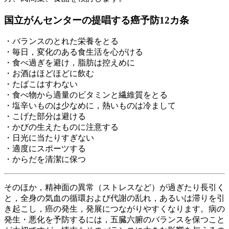
国立がんセンターの提唱する癌予防12カ条
・バランスのとれた栄養をとる
・毎日，変化のある食生活を心がける
・食べ過ぎを避け，脂肪は控えめに
・お酒はほどほどに飲む
・たばこはすわない
・食べ物から適量のビタミンと繊維質をとる
・塩辛いものは少なめに，熱いものは冷まして
・こげた部分は避ける
・かびの生えたものに注意する
・日光に当たりすぎない
・適度にスポーツする
・からだを清潔に保つ
そのほか，精神面の異常（ストレスなど）が過ぎたり長引く
と，全身の気血の循環および代謝の乱れ，あるいは滞りを引
き起こし，癌の発生，発展につながりやすくなります。病の
発生・悪化を予防するには，五臓六腑のバランスを保つこと