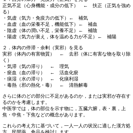
正気不足（心身機能・成分の低下） ← 扶正（正気を強め
る）
・気虚（気力・免疫力の低下）← 補気
・血虚（血の栄養不足，機能低下）← 補血
・陰虚（体の潤い不足，栄養不足）← 補陰
・陽虚（気力が衰え，体を温める力が不足）← 補陽
２．体内の停滞・余剰（実邪）を見る
実邪（体内の有害物質） ← 去邪（体に有害な物を取り除
く）
・気滞（気の滞り） ← 理気
・瘀血（血の滞り） ← 活血化瘀
・痰湿（水の滞り） ← 化痰利湿
・毒熱（邪の熱化・毒） ← 清熱解毒
さらに体のどの部分に不足があるのか，または実邪が存在す
るのかを考慮します。
中医学では，体の部位を示す物に，五臓六腑，表・裏，上
焦・中焦・下焦などの概念があります。
これらの考え方に基づいて，一人一人の状況に適した漢方処
方、民間薬、食品を検討します。