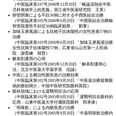
（中医臨床第107号2006年12月20日 「略論湿熱在中医
児科発病学上的意義」浙江省中医薬研究院 王英）
卵管閉塞による不妊36例に対する中西医結合治療
（中医臨床第105号2006年6月20日 「中西医結合治療輸
卵管阻塞性不妊症36例臨床観察」 劉軍）
加味玉屏風湯による抗精子抗体陽性の女性患者57例の
治療
（中医臨床第105号2006年6月20日 「加味玉屏風湯治療
女性抗精子抗体陽性57例」広東省仏山市第一人民病
院 謝普練 韓慧）
解表剤運用の心得
（中医臨床第103号2005年12月20日 「解表剤運用心
法」北京中医薬大学薬学系 倪誠）
中医による難治性眼疾患の治療効果
（中医臨床第102号2005年9月20日 「中医薬治療疑難眼
病的療効簡介」中国中医研究院眼科医院）
眼科領域における退翳明目法の応用
（中医臨床第102号2005年9月20日 「退翳明目在眼科的
応用」山東中医薬大学付属医院眼科 郭承偉）
「明珠飲」による内眼疾患の治療
（中医臨床第102号2005年9月20日 「中薬明珠飲治療内