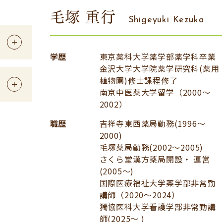
毛塚 重行
Shigeyuki Kezuka
学歴
東京薬科大学薬学部薬学科卒業
金沢大学大学院薬学研究科(薬用
植物園)修士課程修了
南京中医薬大学留学（2000～
2002）
職歴
吉祥寺東西薬局勤務(1996～
2000)
毛塚薬局勤務(2002～2005)
さくら堂漢方薬局開設・ 運営
(2005〜)
国際医療福祉大学薬学部非常勤
講師（2020～2024）
獨協医科大学看護学部非常勤講
師(2025〜 )