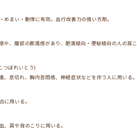
・めまい・動悸に有効。血行改善力の強い方剤。
感や、腹部の膨満感があり、肥満傾向・便秘傾向の人の肩
こつぼれいとう)
進、息切れ、胸内苦悶感、神経症状などを伴う人に用いる
）
合に用いる。
血、肩や背のこりに用いる。