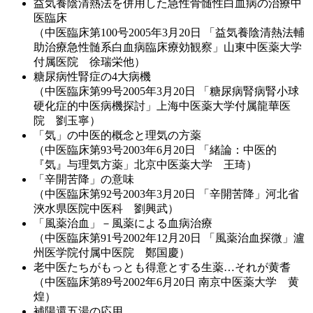
益気養陰清熱法を併用した急性骨髄性白血病の治療中
医臨床
（中医臨床第100号2005年3月20日 「益気養陰清熱法輔
助治療急性髄系白血病臨床療効観察」山東中医薬大学
付属医院 徐瑞栄他）
糖尿病性腎症の4大病機
（中医臨床第99号2005年3月20日 「糖尿病腎病腎小球
硬化症的中医病機探討」上海中医薬大学付属龍華医
院 劉玉寧）
「気」の中医的概念と理気の方薬
（中医臨床第93号2003年6月20日 「緒論：中医的
『気』与理気方薬」北京中医薬大学 王琦）
「辛開苦降」の意味
（中医臨床第92号2003年3月20日 「辛開苦降」河北省
浹水県医院中医科 劉興武）
「風薬治血」－風薬による血病治療
（中医臨床第91号2002年12月20日 「風薬治血探微」瀘
州医学院付属中医院 鄭国慶）
老中医たちがもっとも得意とする生薬…それが黄耆
（中医臨床第89号2002年6月20日 南京中医薬大学 黄
煌）
補陽還五湯の応用