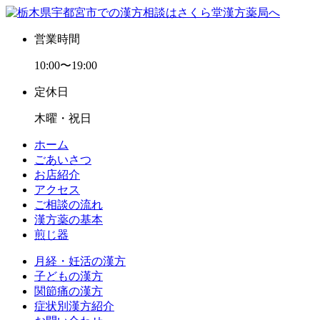
営業時間
10:00〜19:00
定休日
木曜・祝日
ホーム
ごあいさつ
お店紹介
アクセス
ご相談の流れ
漢方薬の基本
煎じ器
月経・妊活の漢方
子どもの漢方
関節痛の漢方
症状別漢方紹介