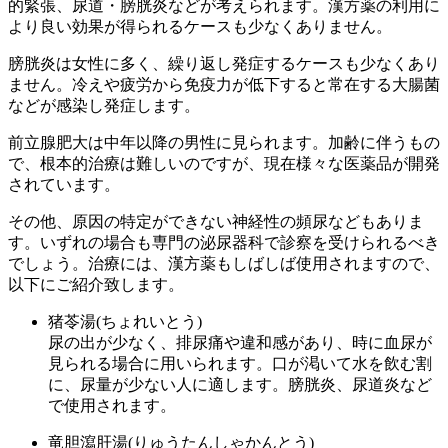
的緊張、尿道・膀胱炎などが考えられます。漢方薬の利用に
より良い効果が得られるケースも少なくありません。
膀胱炎は女性に多く、繰り返し発症するケースも少なくあり
ません。冷えや疲労から免疫力が低下すると常在する大腸菌
などが感染し発症します。
前立腺肥大は中年以降の男性に見られます。加齢に伴うもの
で、根本的治療は難しいのですが、現在様々な医薬品が開発
されています。
その他、原因の特定ができない神経性の頻尿などもありま
す。いずれの場合も専門の泌尿器科で診察を受けられるべき
でしょう。治療には、漢方薬もしばしば使用されますので、
以下にご紹介致します。
猪苓湯(ちょれいとう)
尿の出が少なく、排尿痛や違和感があり、時に血尿が
見られる場合に用いられます。口が渇いて水を飲む割
に、尿量が少ない人に適します。膀胱炎、尿道炎など
で使用されます。
竜胆瀉肝湯(りゅうたんしゃかんとう)