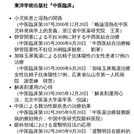
東洋学術出版社『中医臨床』
小児疾患と湿熱の関係
（中医臨床第107号2006年12月20日 「略論湿熱在中医
児科発病学上的意義」浙江省中医薬研究院 王英）
卵管閉塞による不妊36例に対する中西医結合治療
（中医臨床第105号2006年6月20日 「中西医結合治療輸
卵管阻塞性不妊症36例臨床観察」 劉軍）
加味玉屏風湯による抗精子抗体陽性の女性患者57例の
治療
（中医臨床第105号2006年6月20日 「加味玉屏風湯治療
女性抗精子抗体陽性57例」広東省仏山市第一人民病
院 謝普練 韓慧）
解表剤運用の心得
（中医臨床第103号2005年12月20日 「解表剤運用心
法」北京中医薬大学薬学系 倪誠）
中医による難治性眼疾患の治療効果
（中医臨床第102号2005年9月20日 「中医薬治療疑難眼
病的療効簡介」中国中医研究院眼科医院）
眼科領域における退翳明目法の応用
（中医臨床第102号2005年9月20日 「退翳明目在眼科的