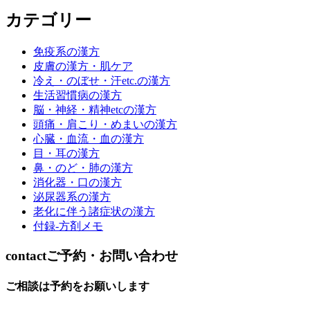
カテゴリー
免疫系の漢方
皮膚の漢方・肌ケア
冷え・のぼせ・汗etc.の漢方
生活習慣病の漢方
脳・神経・精神etcの漢方
頭痛・肩こり・めまいの漢方
心臓・血流・血の漢方
目・耳の漢方
鼻・のど・肺の漢方
消化器・口の漢方
泌尿器系の漢方
老化に伴う諸症状の漢方
付録-方剤メモ
contact
ご予約・お問い合わせ
ご相談は予約をお願いします