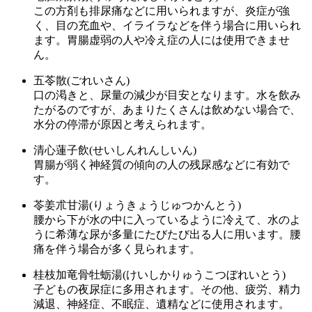
この方剤も排尿痛などに用いられますが、炎症が強
く、目の充血や、イライラなどを伴う場合に用いられ
ます。胃腸虚弱の人や冷え症の人には使用できませ
ん。
五苓散(ごれいさん)
口の渇きと、尿量の減少が目安となります。水を飲み
たがるのですが、あまりたくさんは飲めない場合で、
水分の停滞が原因と考えられます。
清心蓮子飲(せいしんれんしいん)
胃腸が弱く神経質の傾向の人の残尿感などに有効で
す。
苓姜朮甘湯(りょうきょうじゅつかんとう)
腰から下が水の中に入っているように冷えて、水のよ
うに希薄な尿が多量にたびたび出る人に用います。腰
痛を伴う場合が多く見られます。
桂枝加竜骨牡蛎湯(けいしかりゅうこつぼれいとう)
子どもの夜尿症に多用されます。その他、疲労、精力
減退、神経症、不眠症、遺精などに使用されます。