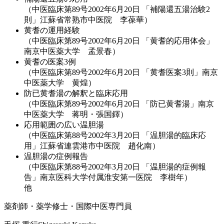
（中医臨床第89号2002年6月20日 「補陽還五湯治験2
則」江蘇省常熟市中医院 李葆華）
黄耆の運用経験
（中医臨床第89号2002年6月20日 「黄耆的応用体会」
南京中医薬大学 孟景春）
黄耆の医案3例
（中医臨床第89号2002年6月20日 「黄耆医案3則」南京
中医薬大学 黄煌）
防已黄耆湯の解釈と臨床応用
（中医臨床第89号2002年6月20日 「防已黄耆湯」南京
中医薬大学 蒋明・張国鐸）
応用範囲の広い温胆湯
（中医臨床第88号2002年3月20日 「温胆湯的臨床応
用」江蘇省連雲港市中医院 趙化南）
温胆湯の症例報告
（中医臨床第88号2002年3月20日 「温胆湯的症例報
告」南京医科大学付属淮安第一医院 李樹年）
他
薬剤師・薬学修士・国際中医専門員