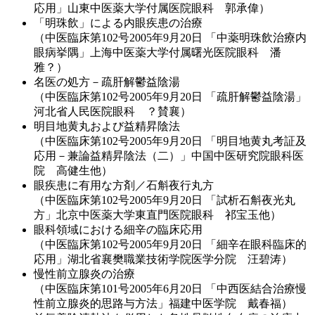
応用」山東中医薬大学付属医院眼科 郭承偉）
「明珠飲」による内眼疾患の治療
（中医臨床第102号2005年9月20日 「中薬明珠飲治療内
眼病挙隅」上海中医薬大学付属曙光医院眼科 潘
雅？）
名医の処方－疏肝解鬱益陰湯
（中医臨床第102号2005年9月20日 「疏肝解鬱益陰湯」
河北省人民医院眼科 ？賛襄）
明目地黄丸および益精昇陰法
（中医臨床第102号2005年9月20日 「明目地黄丸考証及
応用－兼論益精昇陰法（二）」中国中医研究院眼科医
院 高健生他）
眼疾患に有用な方剤／石斛夜行丸方
（中医臨床第102号2005年9月20日 「試析石斛夜光丸
方」北京中医薬大学東直門医院眼科 祁宝玉他）
眼科領域における細辛の臨床応用
（中医臨床第102号2005年9月20日 「細辛在眼科臨床的
応用」湖北省襄樊職業技術学院医学分院 汪碧涛）
慢性前立腺炎の治療
（中医臨床第101号2005年6月20日 「中西医結合治療慢
性前立腺炎的思路与方法」福建中医学院 戴春福）