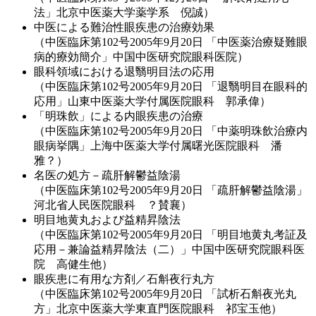
法」北京中医薬大学薬学系 倪誠）
中医による難治性眼疾患の治療効果
（中医臨床第102号2005年9月20日 「中医薬治療疑難眼
病的療効簡介」中国中医研究院眼科医院）
眼科領域における退翳明目法の応用
（中医臨床第102号2005年9月20日 「退翳明目在眼科的
応用」山東中医薬大学付属医院眼科 郭承偉）
「明珠飲」による内眼疾患の治療
（中医臨床第102号2005年9月20日 「中薬明珠飲治療内
眼病挙隅」上海中医薬大学付属曙光医院眼科 潘
雅？）
名医の処方－疏肝解鬱益陰湯
（中医臨床第102号2005年9月20日 「疏肝解鬱益陰湯」
河北省人民医院眼科 ？賛襄）
明目地黄丸および益精昇陰法
（中医臨床第102号2005年9月20日 「明目地黄丸考証及
応用－兼論益精昇陰法（二）」中国中医研究院眼科医
院 高健生他）
眼疾患に有用な方剤／石斛夜行丸方
（中医臨床第102号2005年9月20日 「試析石斛夜光丸
方」北京中医薬大学東直門医院眼科 祁宝玉他）