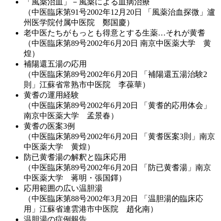
「風薬治血」－風薬による血病治療
（中医臨床第91号2002年12月20日 「風薬治血探微」瀘
州医学院付属中医院 鄭国慶）
老中医たちがもっとも得意とする生薬…それが黄耆
（中医臨床第89号2002年6月20日 南京中医薬大学 黄
煌）
補陽還五湯の応用
（中医臨床第89号2002年6月20日 「補陽還五湯治験2
則」江蘇省常熟市中医院 李葆華）
黄耆の運用経験
（中医臨床第89号2002年6月20日 「黄耆的応用体会」
南京中医薬大学 孟景春）
黄耆の医案3例
（中医臨床第89号2002年6月20日 「黄耆医案3則」南京
中医薬大学 黄煌）
防已黄耆湯の解釈と臨床応用
（中医臨床第89号2002年6月20日 「防已黄耆湯」南京
中医薬大学 蒋明・張国鐸）
応用範囲の広い温胆湯
（中医臨床第88号2002年3月20日 「温胆湯的臨床応
用」江蘇省連雲港市中医院 趙化南）
温胆湯の症例報告