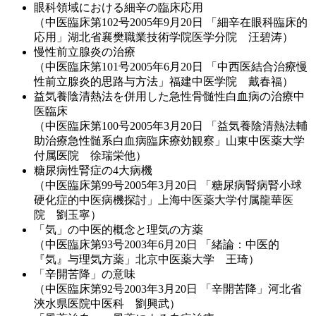
眼科領域における細辛の臨床応用
（中医臨床第102号2005年9月20日 「細辛在眼科臨床的
応用」湖北省襄樊職業技術学院医学分院 汪碧涛）
慢性前立腺炎の治療
（中医臨床第101号2005年6月20日 「中西医結合治療慢
性前立腺炎的思路与方法」福建中医学院 戴春福）
益気養陰清熱法を併用した急性骨髄性白血病の治療中
医臨床
（中医臨床第100号2005年3月20日 「益気養陰清熱法輔
助治療急性髄系白血病臨床療効観察」山東中医薬大学
付属医院 徐瑞栄他）
糖尿病性腎症の4大病機
（中医臨床第99号2005年3月20日 「糖尿病腎病腎小球
硬化症的中医病機探討」上海中医薬大学付属龍華医
院 劉玉寧）
「気」の中医的概念と理気の方薬
（中医臨床第93号2003年6月20日 「緒論：中医的
『気』与理気方薬」北京中医薬大学 王琦）
「辛開苦降」の意味
（中医臨床第92号2003年3月20日 「辛開苦降」河北省
浹水県医院中医科 劉興武）