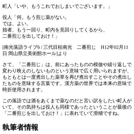
町人「いや、もうこれでおしまいでございます。」
役人「何。もう煎じ薬がない。
では、よい。
拙者、もう一回り、町内を見回りしてくるから、
二番煎じを出しておけ！」
[南光落語ライブ6 / 三代目桂南光 二番煎じ H12年02月11
日 岡山県立美術館ホール]より
さて、「二番煎じ」は、前にあったものの模倣や繰り返しで
変わり映えのしないものという意味で広く用いられますが、
もともとは一度煮出した薬草を再び煮出すことやその煮出し
たものを意味する言葉です。漢方薬の世界では本来の意味で
時折使用されます。
この落語では酒をあくまで薬なのだと言い訳をしたい町人が
いて、その気持ちは役人も同様であったということが最後の
「二番煎じを出しておけ！」に表れていて滑稽ですね。
執筆者情報