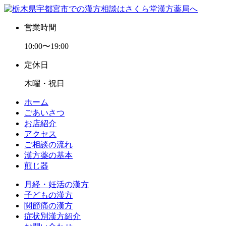
営業時間
10:00〜19:00
定休日
木曜・祝日
ホーム
ごあいさつ
お店紹介
アクセス
ご相談の流れ
漢方薬の基本
煎じ器
月経・妊活の漢方
子どもの漢方
関節痛の漢方
症状別漢方紹介