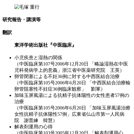
研究報告・講演等
翻訳
東洋学術出版社『中医臨床』
小児疾患と湿熱の関係
（中医臨床第107号2006年12月20日 「略論湿熱在中医
児科発病学上的意義」浙江省中医薬研究院 王英）
卵管閉塞による不妊36例に対する中西医結合治療
（中医臨床第105号2006年6月20日 「中西医結合治療輸
卵管阻塞性不妊症36例臨床観察」 劉軍）
加味玉屏風湯による抗精子抗体陽性の女性患者57例の
治療
（中医臨床第105号2006年6月20日 「加味玉屏風湯治療
女性抗精子抗体陽性57例」広東省仏山市第一人民病
院 謝普練 韓慧）
解表剤運用の心得
（中医臨床第103号2005年12月20日 「解表剤運用心