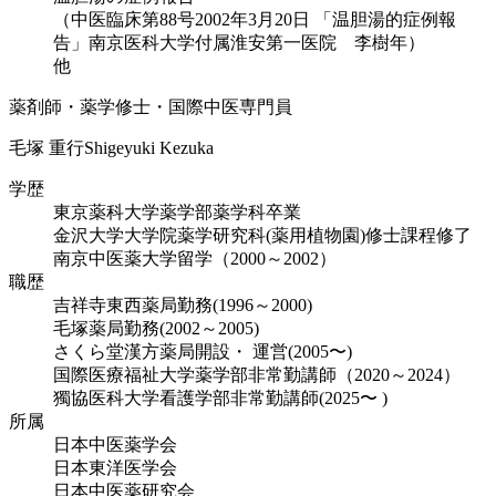
（中医臨床第88号2002年3月20日 「温胆湯的症例報
告」南京医科大学付属淮安第一医院 李樹年）
他
薬剤師・薬学修士・国際中医専門員
毛塚 重行
Shigeyuki Kezuka
学歴
東京薬科大学薬学部薬学科卒業
金沢大学大学院薬学研究科(薬用植物園)修士課程修了
南京中医薬大学留学（2000～2002）
職歴
吉祥寺東西薬局勤務(1996～2000)
毛塚薬局勤務(2002～2005)
さくら堂漢方薬局開設・ 運営(2005〜)
国際医療福祉大学薬学部非常勤講師（2020～2024）
獨協医科大学看護学部非常勤講師(2025〜 )
所属
日本中医薬学会
日本東洋医学会
日本中医薬研究会