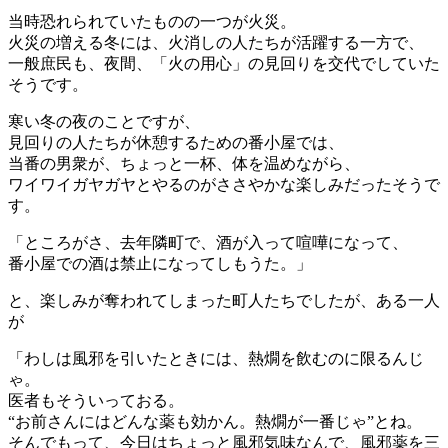
当時恐れられていたものの一つが火災。
火災の増える冬には、火消しの人たちが活躍する一方で、
一般庶民も、夜間、「火の用心」の見回りを交代でしていた
そうです。
寒い冬の夜のことですが、
見回りの人たちが休憩するための番小屋では、
当番の男衆が、ちょっと一杯、体を温めながら、
ワイワイガヤガヤとやるのがささやかな楽しみだったそうで
す。
「ところがさ、去年隣町で、酒が入って喧嘩になって、
番小屋での酒は禁止になってしもうた。」
と、楽しみが奪われてしまった町人たちでしたが、ある一人
が
「わしは風邪を引いたときには、熱燗を飲むのに限るんじ
ゃ。
医者もそういっておる。
“お前さんにはどんな薬も効かん。熱燗が一番じゃ”とね。
そんでもって、今日はちょっと風邪気味なんで、風邪薬を三