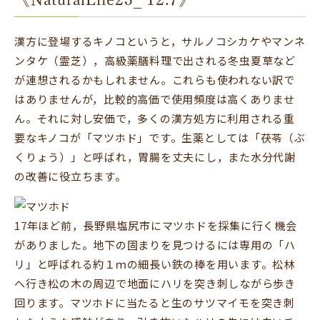
漢方に登場するキノコというと，サルノコシカケやマンネ
ンタケ（霊芝），高級薬膳料理で出される冬虫夏草など
が連想されるかもしれません。これらも使われない訳で
はありませんが，比較的高価で使用頻度は高くありませ
ん。それに対し安価で，多くの漢方処方に利用される重
要なキノコが「マツホド」です。生薬としては「茯苓（ぶ
くりょう）」と呼ばれ，胃腸を丈夫にし，また水分代謝
の改善に役立ちます。
17年ほど前，長野県塩尻市にマツホドを採集に行く機会
がありました。地下の固まりを見つけるには専用の「ハ
リ」と呼ばれる約１ｍの細長い鉄の棒を用います。松林
へ行き松の木の周辺で地面にハリを突き刺しながら歩き
回ります。マツホドに当たると生のサツマイモを突き刺