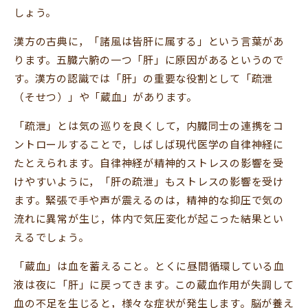
しょう。
漢方の古典に，「諸風は皆肝に属する」という言葉があ
ります。五臓六腑の一つ「肝」に原因があるというので
す。漢方の認識では「肝」の重要な役割として「疏泄
（そせつ）」や「蔵血」があります。
「疏泄」とは気の巡りを良くして，内臓同士の連携をコ
ントロールすることで，しばしば現代医学の自律神経に
たとえられます。自律神経が精神的ストレスの影響を受
けやすいように，「肝の疏泄」もストレスの影響を受け
ます。緊張で手や声が震えるのは，精神的な抑圧で気の
流れに異常が生じ，体内で気圧変化が起こった結果とい
えるでしょう。
「蔵血」は血を蓄えること。とくに昼間循環している血
液は夜に「肝」に戻ってきます。この蔵血作用が失調して
血の不足を生じると，様々な症状が発生します。脳が養え