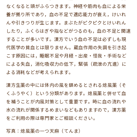
なくなると頭がふらつきます。神経や筋肉も血による栄
養が拠り所であり，血の不足で適応能力が衰え，けいれ
んや引きつりが生じます。まぶたがピクピクとけいれん
したり，ふくらはぎや指などがつるのも，血の不足と関連
することが多いです。漢方でいう血の不足は必ずしも現
代医学の貧血とは限りません。蔵血作用の失調を引き起
こす原因には，睡眠不足や月経・出産・怪我・手術など
による失血，消化吸収力の低下，緊張（疏泄の亢進）に
よる消耗などが考えられます。
漢方生薬の中には体内の風を鎮めるとされる熄風薬（そ
くふうやく）という分類があります。熄風薬と併せて血
を補うことが内風対策として重要です。時に血の流れや
水の流れが関係するめまいなどもありますので，漢方薬
をご利用の際は専門家とご相談ください。
写真：熄風薬の一つ天麻（てんま）