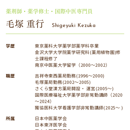
薬剤師・薬学修士・国際中医専門員
毛塚 重行
Shigeyuki Kezuka
学歴
東京薬科大学薬学部薬学科卒業
金沢大学大学院薬学研究科(薬用植物園)修
士課程修了
南京中医薬大学留学（2000～2002）
職歴
吉祥寺東西薬局勤務(1996～2000)
毛塚薬局勤務(2002～2005)
さくら堂漢方薬局開設・ 運営(2005〜)
国際医療福祉大学薬学部非常勤講師（2020
～2024）
獨協医科大学看護学部非常勤講師(2025〜 )
所属
日本中医薬学会
日本東洋医学会