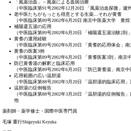
「風薬治血」－風薬による血病治療
（中医臨床第91号2002年12月20日 「風薬治血探微
老中医たちがもっとも得意とする生薬…それが黄耆
（中医臨床第89号2002年6月20日 南京中医薬大学 黄煌
補陽還五湯の応用
（中医臨床第89号2002年6月20日 「補陽還五湯治験
黄耆の運用経験
（中医臨床第89号2002年6月20日 「黄耆的応用体会
黄耆の医案3例
（中医臨床第89号2002年6月20日 「黄耆医案3則」南
防已黄耆湯の解釈と臨床応用
（中医臨床第89号2002年6月20日 「防已黄耆湯」南
応用範囲の広い温胆湯
（中医臨床第88号2002年3月20日 「温胆湯的臨床応
温胆湯の症例報告
（中医臨床第88号2002年3月20日 「温胆湯的症例報
他
薬剤師・薬学修士・国際中医専門員
毛塚 重行
Shigeyuki Kezuka