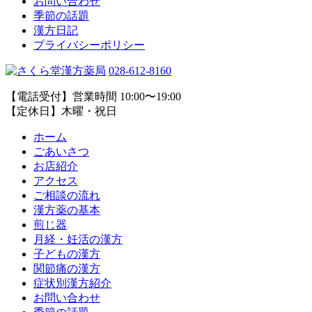
お問い合わせ
季節の話題
漢方日記
プライバシーポリシー
028-612-8160
【電話受付】営業時間 10:00〜19:00
【定休日】木曜・祝日
ホーム
ごあいさつ
お店紹介
アクセス
ご相談の流れ
漢方薬の基本
煎じ器
月経・妊活の漢方
子どもの漢方
関節痛の漢方
症状別漢方紹介
お問い合わせ