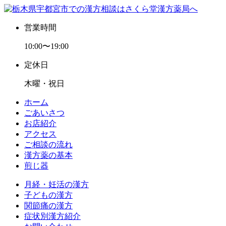
営業時間
10:00〜19:00
定休日
木曜・祝日
ホーム
ごあいさつ
お店紹介
アクセス
ご相談の流れ
漢方薬の基本
煎じ器
月経・妊活の漢方
子どもの漢方
関節痛の漢方
症状別漢方紹介