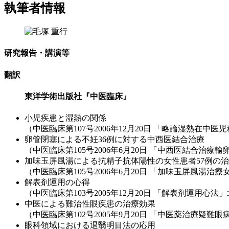
執筆者情報
研究報告・講演等
翻訳
東洋学術出版社『中医臨床』
小児疾患と湿熱の関係
（中医臨床第107号2006年12月20日 「略論湿熱在
卵管閉塞による不妊36例に対する中西医結合治療
（中医臨床第105号2006年6月20日 「中西医結合治
加味玉屏風湯による抗精子抗体陽性の女性患者57例の
（中医臨床第105号2006年6月20日 「加味玉屏風湯
解表剤運用の心得
（中医臨床第103号2005年12月20日 「解表剤運用心
中医による難治性眼疾患の治療効果
（中医臨床第102号2005年9月20日 「中医薬治療疑
眼科領域における退翳明目法の応用