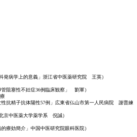
中医児科発病学上的意義」浙江省中医薬研究院 王英）
療輸卵管阻塞性不妊症36例臨床観察」 劉軍）
治療
治療女性抗精子抗体陽性57例」広東省仏山市第一人民病院 謝普練
法」北京中医薬大学薬学系 倪誠）
難眼病的療効簡介」中国中医研究院眼科医院）