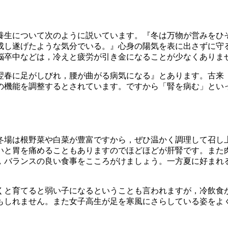
養生
について次のように説いています。『冬は万物が営みをひ
成し遂げたような気分でいる。』心身の陽気を表に出さずに守
脳卒中などは，冷えと疲労が引き金になることが少なくありま
翌春に足がしびれ，腰が曲がる病気になる』とあります。古来
の機能を調整するとされています。ですから「腎を病む」とい
冬場は根野菜や白菜が豊富ですから，ぜひ温かく調理して召し
いと胃を痛めることもありますのでほどほどが肝腎です。また
，バランスの良い食事をこころがけましょう。一方夏に好まれ
くと育てると弱い子になるということも言われますが，冷飲食
もしれません。また女子高生が足を寒風にさらしている姿をよ