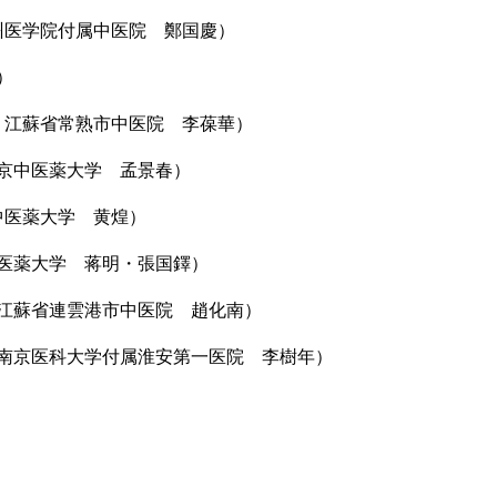
」瀘州医学院付属中医院 鄭国慶）
）
2則」江蘇省常熟市中医院 李葆華）
」南京中医薬大学 孟景春）
京中医薬大学 黄煌）
京中医薬大学 蒋明・張国鐸）
用」江蘇省連雲港市中医院 趙化南）
告」南京医科大学付属淮安第一医院 李樹年）