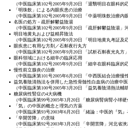
（中医臨床第102号2005年9月20日 「退翳明目在眼
「明珠飲」による内眼疾患の治療
（中医臨床第102号2005年9月20日 「中薬明珠飲
名医の処方－疏肝解鬱益陰湯
（中医臨床第102号2005年9月20日 「疏肝解鬱益陰
明目地黄丸および益精昇陰法
（中医臨床第102号2005年9月20日 「明目地黄丸
眼疾患に有用な方剤／石斛夜行丸方
（中医臨床第102号2005年9月20日 「試析石斛夜光
眼科領域における細辛の臨床応用
（中医臨床第102号2005年9月20日 「細辛在眼科臨
慢性前立腺炎の治療
（中医臨床第101号2005年6月20日 「中西医結合治
益気養陰清熱法を併用した急性骨髄性白血病の治療中医
（中医臨床第100号2005年3月20日 「益気養陰清
糖尿病性腎症の4大病機
（中医臨床第99号2005年3月20日 「糖尿病腎病腎
「気」の中医的概念と理気の方薬
（中医臨床第93号2003年6月20日 「緒論：中医的『
「辛開苦降」の意味
（中医臨床第92号2003年3月20日 「辛開苦降」河北