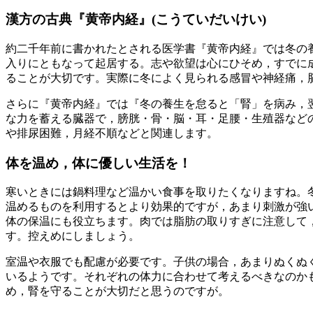
漢方の古典『黄帝内経』(こうていだいけい)
約二千年前に書かれたとされる医学書『黄帝内経』では
冬の
入りにともなって起居する。志や欲望は心にひそめ，すでに
ることが大切です。実際に冬によく見られる感冒や神経痛，
さらに『黄帝内経』では『
冬の養生
を怠ると「腎」を病み，
な力を蓄える臓器で，膀胱・骨・脳・耳・足腰・生殖器など
や排尿困難，月経不順などと関連します。
体を温め，体に優しい生活を！
寒いときには鍋料理など温かい食事を取りたくなりますね。
温めるものを利用するとより効果的ですが，あまり刺激が強
体の保温にも役立ちます。肉では脂肪の取りすぎに注意して
す。控えめにしましょう。
室温や衣服でも配慮が必要です。子供の場合，あまりぬくぬ
いるようです。それぞれの体力に合わせて考えるべきなのか
め，腎を守ることが大切だと思うのですが。