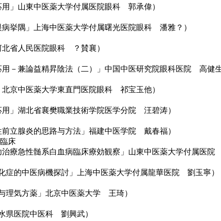
科的応用」山東中医薬大学付属医院眼科 郭承偉）
治療内眼病挙隅」上海中医薬大学付属曙光医院眼科 潘雅？）
湯」河北省人民医院眼科 ？賛襄）
考証及応用－兼論益精昇陰法（二）」中国中医研究院眼科医院 高健
丸方」北京中医薬大学東直門医院眼科 祁宝玉他）
床的応用」湖北省襄樊職業技術学院医学分院 汪碧涛）
療慢性前立腺炎的思路与方法」福建中医学院 戴春福）
臨床
熱法輔助治療急性髄系白血病臨床療効観察」山東中医薬大学付属医院
小球硬化症的中医病機探討」上海中医薬大学付属龍華医院 劉玉寧）
気』与理気方薬」北京中医薬大学 王琦）
省浹水県医院中医科 劉興武）