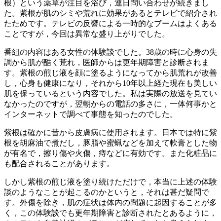
根）という薬草が注目を浴び，連日問い合わせが続きまし
た。紫根が肌のシミや荒れに効果があるとテレビで紹介され
たためです。テレビの反響による一時的なブームはよくある
ことですが，今回は異常な盛り上がりでした。
番組の内容はある女性の体験談でした。38歳の時に心身の失
調から肌が酷く荒れ，医師からは更年期障害と診断されま
す。紫根の煎じ液を顔に塗るようになってから肌荒れが改善
し，心身も健康になり，それから10年以上経た現在も美しい
肌を保っているという内容でした。私は実際の放送を見てい
なかったのですが，翌朝からの電話の多さに，一体何事かと
インターネットで調べて事態を知ったのでした。
紫根は確かに昔から皮膚病に使用されます。日本では特に紫
根を胡麻油で煮だし，豚脂や蜜蝋などを加えて軟膏とした物
が有名で，擦り傷や火傷，痔などに有効です。また化粧品に
も配合されることがあります。
しかし紫根の煎じ液を塗り続けただけで，本当に上述の体験
談のようなことが起こるのかというと，それは甚だ疑問で
す。外傷を除き，肌の症状は体内の問題に起因することが多
く，この体験談でも更年期障害と診断されたとあるように，