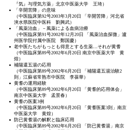
『気』与理気方薬」北京中医薬大学 王琦）
「辛開苦降」の意味
（中医臨床第92号2003年3月20日 「辛開苦降」河北省
浹水県医院中医科 劉興武）
「風薬治血」－風薬による血病治療
（中医臨床第91号2002年12月20日 「風薬治血探微」瀘
州医学院付属中医院 鄭国慶）
老中医たちがもっとも得意とする生薬…それが黄耆
（中医臨床第89号2002年6月20日 南京中医薬大学 黄
煌）
補陽還五湯の応用
（中医臨床第89号2002年6月20日 「補陽還五湯治験2
則」江蘇省常熟市中医院 李葆華）
黄耆の運用経験
（中医臨床第89号2002年6月20日 「黄耆的応用体会」
南京中医薬大学 孟景春）
黄耆の医案3例
（中医臨床第89号2002年6月20日 「黄耆医案3則」南京
中医薬大学 黄煌）
防已黄耆湯の解釈と臨床応用
（中医臨床第89号2002年6月20日 「防已黄耆湯」南京