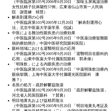
（中医臨床第105号2006年6月20日 「加味玉屏風湯治療
女性抗精子抗体陽性57例」広東省仏山市第一人民病
院 謝普練 韓慧）
解表剤運用の心得
（中医臨床第103号2005年12月20日 「解表剤運用心
法」北京中医薬大学薬学系 倪誠）
中医による難治性眼疾患の治療効果
（中医臨床第102号2005年9月20日 「中医薬治療疑難眼
病的療効簡介」中国中医研究院眼科医院）
眼科領域における退翳明目法の応用
（中医臨床第102号2005年9月20日 「退翳明目在眼科的
応用」山東中医薬大学付属医院眼科 郭承偉）
「明珠飲」による内眼疾患の治療
（中医臨床第102号2005年9月20日 「中薬明珠飲治療内
眼病挙隅」上海中医薬大学付属曙光医院眼科 潘
雅？）
名医の処方－疏肝解鬱益陰湯
（中医臨床第102号2005年9月20日 「疏肝解鬱益陰湯」
河北省人民医院眼科 ？賛襄）
明目地黄丸および益精昇陰法
（中医臨床第102号2005年9月20日 「明目地黄丸考証及
応用－兼論益精昇陰法（二）」中国中医研究院眼科医