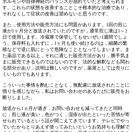
ホルモンや自律神経のバランスが崩れていたと考えられま
す。これらの状態を改善することこそ根本的な治療であり，
それなくして症状の改善は望めないと思うのです。
また，使用方法や販売方法にも問題があります。1回の煎じ
液が1ヶ月分と放送されていたのですが，通常煎じ液は1～2
日で使用します。冷蔵庫で保管してもせいぜい1週間でしょ
う。保存料も入れずに，1ヶ月も使い続けるのは，細菌の繁
殖などで逆に肌にとって危険なこととなってしまいます。ま
た薬品である以上，それに適した販売方法があり，勝手気ま
まに販売できるものではないのです。法的な解釈なども関わ
る部分があり，説明は難しいのですが，薬屋としては売りに
くいものでもあります。
こういった事情を酌むことなく，無配慮に放送されたことに
憤りを感じながら，私は
お問い合わせ
のあるたびに販売をお
断りしました。
放送から1ヵ月が過ぎ，
お問い合わせ
も減ってきたと同時
に，煎じ液が臭い，色がつく，湿疹が出たといった苦情が寄
せられているという話が聞こえてきています。テレビでやっ
ていたからとりあえず使ってみたいというお気持ちも理解で