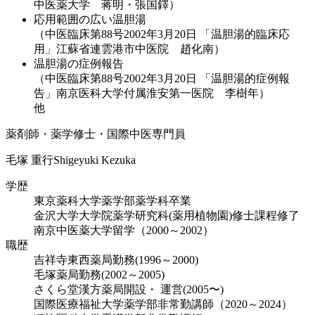
中医薬大学 蒋明・張国鐸）
応用範囲の広い温胆湯
（中医臨床第88号2002年3月20日 「温胆湯的臨床応
用」江蘇省連雲港市中医院 趙化南）
温胆湯の症例報告
（中医臨床第88号2002年3月20日 「温胆湯的症例報
告」南京医科大学付属淮安第一医院 李樹年）
他
薬剤師・薬学修士・国際中医専門員
毛塚 重行
Shigeyuki Kezuka
学歴
東京薬科大学薬学部薬学科卒業
金沢大学大学院薬学研究科(薬用植物園)修士課程修了
南京中医薬大学留学（2000～2002）
職歴
吉祥寺東西薬局勤務(1996～2000)
毛塚薬局勤務(2002～2005)
さくら堂漢方薬局開設・ 運営(2005〜)
国際医療福祉大学薬学部非常勤講師（2020～2024）