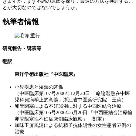
きますが，まず不調の原因を探り，最適の方法を検討するこ
とが大切なのではないでしょうか。
執筆者情報
研究報告・講演等
翻訳
東洋学術出版社『中医臨床』
小児疾患と湿熱の関係
（中医臨床第107号2006年12月20日 「略論湿熱在中医
児科発病学上的意義」浙江省中医薬研究院 王英）
卵管閉塞による不妊36例に対する中西医結合治療
（中医臨床第105号2006年6月20日 「中西医結合治療輸
卵管阻塞性不妊症36例臨床観察」 劉軍）
加味玉屏風湯による抗精子抗体陽性の女性患者57例の
治療