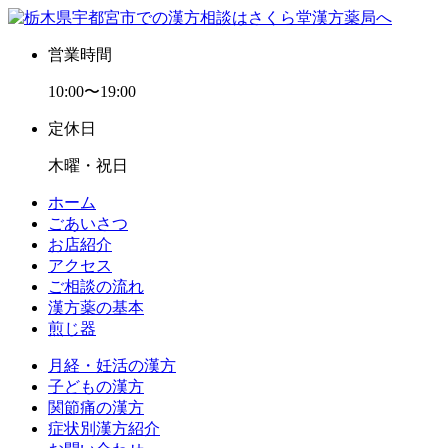
営業時間
10:00〜19:00
定休日
木曜・祝日
ホーム
ごあいさつ
お店紹介
アクセス
ご相談の流れ
漢方薬の基本
煎じ器
月経・妊活の漢方
子どもの漢方
関節痛の漢方
症状別漢方紹介