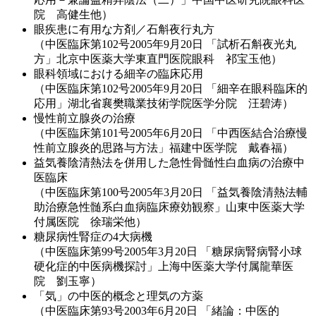
院 高健生他）
眼疾患に有用な方剤／石斛夜行丸方
（中医臨床第102号2005年9月20日 「試析石斛夜光丸
方」北京中医薬大学東直門医院眼科 祁宝玉他）
眼科領域における細辛の臨床応用
（中医臨床第102号2005年9月20日 「細辛在眼科臨床的
応用」湖北省襄樊職業技術学院医学分院 汪碧涛）
慢性前立腺炎の治療
（中医臨床第101号2005年6月20日 「中西医結合治療慢
性前立腺炎的思路与方法」福建中医学院 戴春福）
益気養陰清熱法を併用した急性骨髄性白血病の治療中
医臨床
（中医臨床第100号2005年3月20日 「益気養陰清熱法輔
助治療急性髄系白血病臨床療効観察」山東中医薬大学
付属医院 徐瑞栄他）
糖尿病性腎症の4大病機
（中医臨床第99号2005年3月20日 「糖尿病腎病腎小球
硬化症的中医病機探討」上海中医薬大学付属龍華医
院 劉玉寧）
「気」の中医的概念と理気の方薬
（中医臨床第93号2003年6月20日 「緒論：中医的