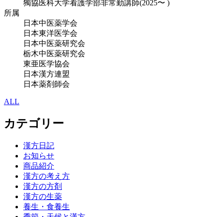
獨協医科大学看護学部非常勤講師(2025〜 )
所属
日本中医薬学会
日本東洋医学会
日本中医薬研究会
栃木中医薬研究会
東亜医学協会
日本漢方連盟
日本薬剤師会
ALL
カテゴリー
漢方日記
お知らせ
商品紹介
漢方の考え方
漢方の方剤
漢方の生薬
養生・食養生
季節・天候と漢方