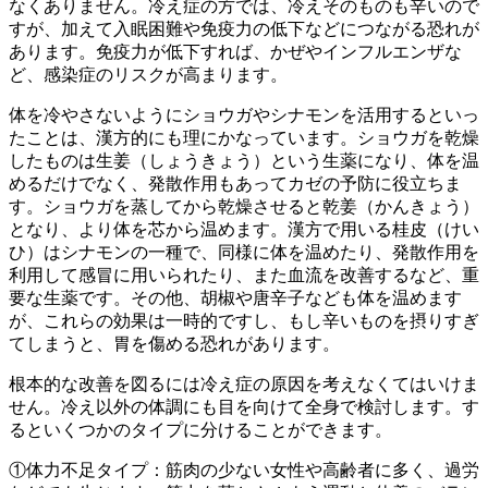
なくありません。冷え症の方では、冷えそのものも辛いので
すが、加えて入眠困難や免疫力の低下などにつながる恐れが
あります。免疫力が低下すれば、かぜやインフルエンザな
ど、感染症のリスクが高まります。
体を冷やさないようにショウガやシナモンを活用するといっ
たことは、漢方的にも理にかなっています。ショウガを乾燥
したものは生姜（しょうきょう）という生薬になり、体を温
めるだけでなく、発散作用もあってカゼの予防に役立ちま
す。ショウガを蒸してから乾燥させると乾姜（かんきょう）
となり、より体を芯から温めます。漢方で用いる桂皮（けい
ひ）はシナモンの一種で、同様に体を温めたり、発散作用を
利用して感冒に用いられたり、また血流を改善するなど、重
要な生薬です。その他、胡椒や唐辛子なども体を温めます
が、これらの効果は一時的ですし、もし辛いものを摂りすぎ
てしまうと、胃を傷める恐れがあります。
根本的な改善を図るには冷え症の原因を考えなくてはいけま
せん。冷え以外の体調にも目を向けて全身で検討します。す
るといくつかのタイプに分けることができます。
①体力不足タイプ：筋肉の少ない女性や高齢者に多く、過労