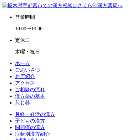
営業時間
10:00〜19:00
定休日
木曜・祝日
ホーム
ごあいさつ
お店紹介
アクセス
ご相談の流れ
漢方薬の基本
煎じ器
月経・妊活の漢方
子どもの漢方
関節痛の漢方
症状別漢方紹介