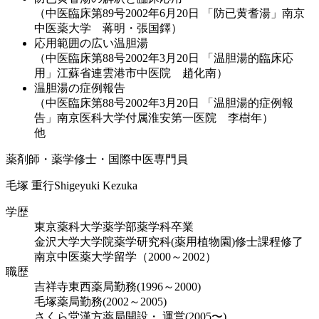
（中医臨床第89号2002年6月20日 「防已黄耆湯」南京
中医薬大学 蒋明・張国鐸）
応用範囲の広い温胆湯
（中医臨床第88号2002年3月20日 「温胆湯的臨床応
用」江蘇省連雲港市中医院 趙化南）
温胆湯の症例報告
（中医臨床第88号2002年3月20日 「温胆湯的症例報
告」南京医科大学付属淮安第一医院 李樹年）
他
薬剤師・薬学修士・国際中医専門員
毛塚 重行
Shigeyuki Kezuka
学歴
東京薬科大学薬学部薬学科卒業
金沢大学大学院薬学研究科(薬用植物園)修士課程修了
南京中医薬大学留学（2000～2002）
職歴
吉祥寺東西薬局勤務(1996～2000)
毛塚薬局勤務(2002～2005)
さくら堂漢方薬局開設・ 運営(2005〜)