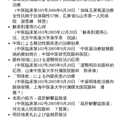
治療
（中医臨床第105号2006年6月20日 「加味玉屏風湯治療
女性抗精子抗体陽性57例」広東省仏山市第一人民病
院 謝普練 韓慧）
解表剤運用の心得
（中医臨床第103号2005年12月20日 「解表剤運用心
法」北京中医薬大学薬学系 倪誠）
中医による難治性眼疾患の治療効果
（中医臨床第102号2005年9月20日 「中医薬治療疑難眼
病的療効簡介」中国中医研究院眼科医院）
眼科領域における退翳明目法の応用
（中医臨床第102号2005年9月20日 「退翳明目在眼科的
応用」山東中医薬大学付属医院眼科 郭承偉）
「明珠飲」による内眼疾患の治療
（中医臨床第102号2005年9月20日 「中薬明珠飲治療内
眼病挙隅」上海中医薬大学付属曙光医院眼科 潘
雅？）
名医の処方－疏肝解鬱益陰湯
（中医臨床第102号2005年9月20日 「疏肝解鬱益陰湯」
河北省人民医院眼科 ？賛襄）
明目地黄丸および益精昇陰法