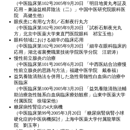
（中医臨床第102号2005年9月20日 「明目地黄丸考証及
応用－兼論益精昇陰法（二）」中国中医研究院眼科医
院 高健生他）
眼疾患に有用な方剤／石斛夜行丸方
（中医臨床第102号2005年9月20日 「試析石斛夜光丸
方」北京中医薬大学東直門医院眼科 祁宝玉他）
眼科領域における細辛の臨床応用
（中医臨床第102号2005年9月20日 「細辛在眼科臨床的
応用」湖北省襄樊職業技術学院医学分院 汪碧涛）
慢性前立腺炎の治療
（中医臨床第101号2005年6月20日 「中西医結合治療慢
性前立腺炎的思路与方法」福建中医学院 戴春福）
益気養陰清熱法を併用した急性骨髄性白血病の治療中
医臨床
（中医臨床第100号2005年3月20日 「益気養陰清熱法輔
助治療急性髄系白血病臨床療効観察」山東中医薬大学
付属医院 徐瑞栄他）
糖尿病性腎症の4大病機
（中医臨床第99号2005年3月20日 「糖尿病腎病腎小球
硬化症的中医病機探討」上海中医薬大学付属龍華医
院 劉玉寧）