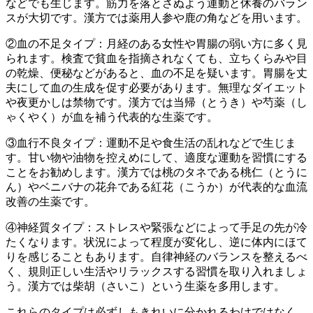
などでも生じます。筋力を落とさぬよう運動と休養のバラン
スが大切です。漢方では薬用人参や鹿の角などを用います。
②血の不足タイプ：月経のある女性や胃腸の弱い方に多く見
られます。検査で貧血を指摘されなくても、立ちくらみや目
の乾燥、便秘などがあると、血の不足を疑います。胃腸を丈
夫にして血の生成を促す必要があります。無理なダイエット
や夜更かしは禁物です。漢方では当帰（とうき）や芍薬（し
ゃくやく）が血を補う代表的な生薬です。
③血行不良タイプ：運動不足や食生活の乱れなどで生じま
す。甘い物や油物を控えめにして、適度な運動を習慣にする
ことをお勧めします。漢方では桃のタネである桃仁（とうに
ん）やベニバナの花弁である紅花（こうか）が代表的な血流
改善の生薬です。
④神経質タイプ：ストレスや緊張などによって手足の先が冷
たくなります。状況によって程度が変化し、逆に体内にほて
りを感じることもあります。自律神経のバランスを整えるべ
く、規則正しい生活やリラックスする習慣を取り入れましょ
う。漢方では柴胡（さいこ）という生薬を多用します。
これらのタイプは必ずしもきれいに分かれるわけではなく、