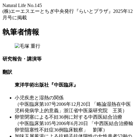
Natural Life No.145
(株)エーエスエーとちぎ中央発行『らいとプラザ』2025年12
月号に掲載
執筆者情報
研究報告・講演等
翻訳
東洋学術出版社『中医臨床』
小児疾患と湿熱の関係
（中医臨床第107号2006年12月20日 「略論湿熱在中医
児科発病学上的意義」浙江省中医薬研究院 王英）
卵管閉塞による不妊36例に対する中西医結合治療
（中医臨床第105号2006年6月20日 「中西医結合治療輸
卵管阻塞性不妊症36例臨床観察」 劉軍）
加味玉屏風湯による抗精子抗体陽性の女性患者57例の