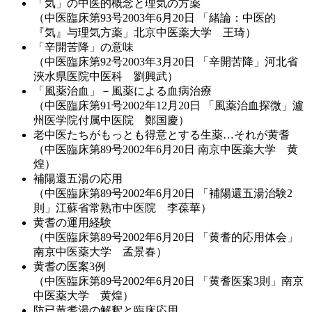
「気」の中医的概念と理気の方薬
（中医臨床第93号2003年6月20日 「緒論：中医的
『気』与理気方薬」北京中医薬大学 王琦）
「辛開苦降」の意味
（中医臨床第92号2003年3月20日 「辛開苦降」河北省
浹水県医院中医科 劉興武）
「風薬治血」－風薬による血病治療
（中医臨床第91号2002年12月20日 「風薬治血探微」瀘
州医学院付属中医院 鄭国慶）
老中医たちがもっとも得意とする生薬…それが黄耆
（中医臨床第89号2002年6月20日 南京中医薬大学 黄
煌）
補陽還五湯の応用
（中医臨床第89号2002年6月20日 「補陽還五湯治験2
則」江蘇省常熟市中医院 李葆華）
黄耆の運用経験
（中医臨床第89号2002年6月20日 「黄耆的応用体会」
南京中医薬大学 孟景春）
黄耆の医案3例
（中医臨床第89号2002年6月20日 「黄耆医案3則」南京
中医薬大学 黄煌）
防已黄耆湯の解釈と臨床応用