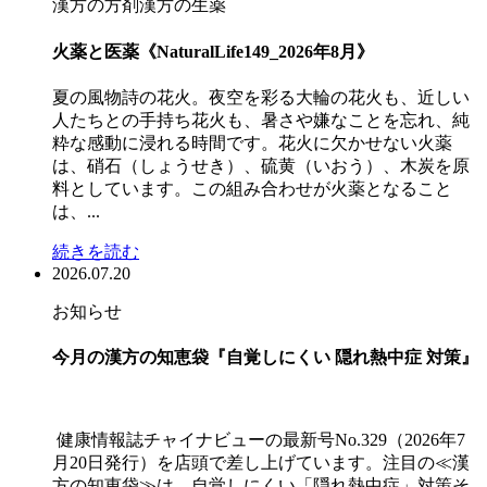
漢方の方剤
漢方の生薬
火薬と医薬《NaturalLife149_2026年8月》
夏の風物詩の花火。夜空を彩る大輪の花火も、近しい
人たちとの手持ち花火も、暑さや嫌なことを忘れ、純
粋な感動に浸れる時間です。花火に欠かせない火薬
は、硝石（しょうせき）、硫黄（いおう）、木炭を原
料としています。この組み合わせが火薬となること
は、...
続きを読む
2026.07.20
お知らせ
今月の漢方の知恵袋『自覚しにくい 隠れ熱中症 対策』
健康情報誌チャイナビューの最新号No.329（2026年7
月20日発行）を店頭で差し上げています。注目の≪漢
方の知恵袋≫は 自覚しにくい「隠れ熱中症」対策そ