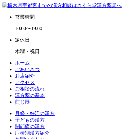
営業時間
10:00〜19:00
定休日
木曜・祝日
ホーム
ごあいさつ
お店紹介
アクセス
ご相談の流れ
漢方薬の基本
煎じ器
月経・妊活の漢方
子どもの漢方
関節痛の漢方
症状別漢方紹介