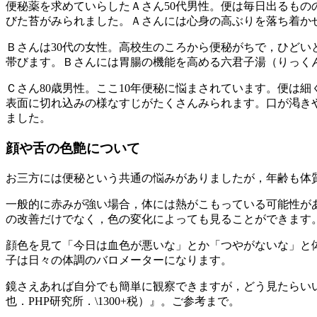
便秘薬を求めていらしたＡさん50代男性。便は毎日出るも
びた苔がみられました。Ａさんには心身の高ぶりを落ち着か
Ｂさんは30代の女性。高校生のころから便秘がちで，ひどい
帯びます。Ｂさんには胃腸の機能を高める六君子湯（りっく
Ｃさん80歳男性。ここ10年便秘に悩まされています。便は
表面に切れ込みの様なすじがたくさんみられます。口が渇き
ました。
顔や舌の色艶について
お三方には便秘という共通の悩みがありましたが，年齢も体
一般的に赤みが強い場合，体には熱がこもっている可能性が
の改善だけでなく，色の変化によっても見ることができます
顔色を見て「今日は血色が悪いな」とか「つやがないな」と
子は日々の体調のバロメーターになります。
鏡さえあれば自分でも簡単に観察できますが，どう見たらい
也．PHP研究所．\1300+税）』。ご参考まで。