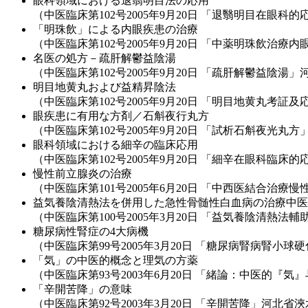
眼科領域における退翳明目法の応用
（中医臨床第102号2005年9月20日 「退翳明目在眼
「明珠飲」による内眼疾患の治療
（中医臨床第102号2005年9月20日 「中薬明珠飲
名医の処方－疏肝解鬱益陰湯
（中医臨床第102号2005年9月20日 「疏肝解鬱益陰
明目地黄丸および益精昇陰法
（中医臨床第102号2005年9月20日 「明目地黄丸
眼疾患に有用な方剤／石斛夜行丸方
（中医臨床第102号2005年9月20日 「試析石斛夜光
眼科領域における細辛の臨床応用
（中医臨床第102号2005年9月20日 「細辛在眼科臨
慢性前立腺炎の治療
（中医臨床第101号2005年6月20日 「中西医結合治
益気養陰清熱法を併用した急性骨髄性白血病の治療中医
（中医臨床第100号2005年3月20日 「益気養陰清
糖尿病性腎症の4大病機
（中医臨床第99号2005年3月20日 「糖尿病腎病腎
「気」の中医的概念と理気の方薬
（中医臨床第93号2003年6月20日 「緒論：中医的『
「辛開苦降」の意味
（中医臨床第92号2003年3月20日 「辛開苦降」河北