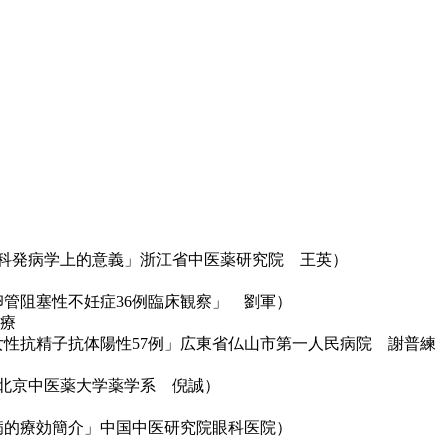
中医児科発病学上的意義」浙江省中医薬研究院 王英）
療輸卵管阻塞性不妊症36例臨床観察」 劉軍）
治療
治療女性抗精子抗体陽性57例」広東省仏山市第一人民病院 謝普練
法」北京中医薬大学薬学系 倪誠）
難眼病的療効簡介」中国中医研究院眼科医院）