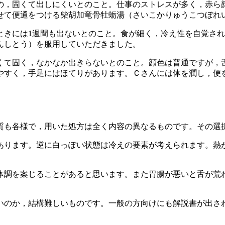
のの，固くて出しにくいとのこと。仕事のストレスが多く，赤ら
せて便通をつける柴胡加竜骨牡蛎湯（さいこかりゅうこつぼれ
ときには1週間も出ないとのこと。食が細く，冷え性を自覚さ
んしとう）を服用していただきました。
細くて固く，なかなか出きらないとのこと。顔色は普通ですが
やすく，手足にはほてりがあります。Ｃさんには体を潤し，便
質も各様で，用いた処方は全く内容の異なるものです。その選
あります。逆に白っぽい状態は冷えの要素が考えられます。熱
。
体調を案じることがあると思います。また胃腸が悪いと舌が荒
いのか，結構難しいものです。一般の方向けにも解説書が出さ