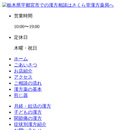
営業時間
10:00〜19:00
定休日
木曜・祝日
ホーム
ごあいさつ
お店紹介
アクセス
ご相談の流れ
漢方薬の基本
煎じ器
月経・妊活の漢方
子どもの漢方
関節痛の漢方
症状別漢方紹介