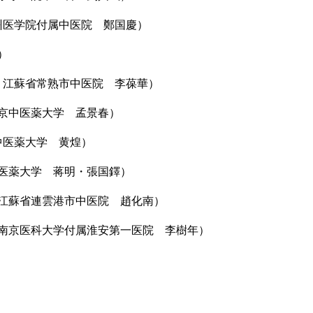
」瀘州医学院付属中医院 鄭国慶）
）
2則」江蘇省常熟市中医院 李葆華）
」南京中医薬大学 孟景春）
京中医薬大学 黄煌）
京中医薬大学 蒋明・張国鐸）
用」江蘇省連雲港市中医院 趙化南）
告」南京医科大学付属淮安第一医院 李樹年）