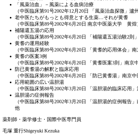
「風薬治血」－風薬による血病治療
（中医臨床第91号2002年12月20日 「風薬治血探微
老中医たちがもっとも得意とする生薬…それが黄耆
（中医臨床第89号2002年6月20日 南京中医薬大学 黄煌
補陽還五湯の応用
（中医臨床第89号2002年6月20日 「補陽還五湯治験
黄耆の運用経験
（中医臨床第89号2002年6月20日 「黄耆的応用体会
黄耆の医案3例
（中医臨床第89号2002年6月20日 「黄耆医案3則」南
防已黄耆湯の解釈と臨床応用
（中医臨床第89号2002年6月20日 「防已黄耆湯」南
応用範囲の広い温胆湯
（中医臨床第88号2002年3月20日 「温胆湯的臨床応
温胆湯の症例報告
（中医臨床第88号2002年3月20日 「温胆湯的症例報
他
薬剤師・薬学修士・国際中医専門員
毛塚 重行
Shigeyuki Kezuka