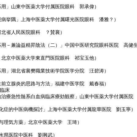
科的応用」山東中医薬大学付属医院眼科 郭承偉）
治療内眼病挙隅」上海中医薬大学付属曙光医院眼科 潘雅？）
湯」河北省人民医院眼科 ？賛襄）
考証及応用－兼論益精昇陰法（二）」中国中医研究院眼科医院 高健
丸方」北京中医薬大学東直門医院眼科 祁宝玉他）
床的応用」湖北省襄樊職業技術学院医学分院 汪碧涛）
療慢性前立腺炎的思路与方法」福建中医学院 戴春福）
臨床
熱法輔助治療急性髄系白血病臨床療効観察」山東中医薬大学付属医院
小球硬化症的中医病機探討」上海中医薬大学付属龍華医院 劉玉寧）
気』与理気方薬」北京中医薬大学 王琦）
省浹水県医院中医科 劉興武）