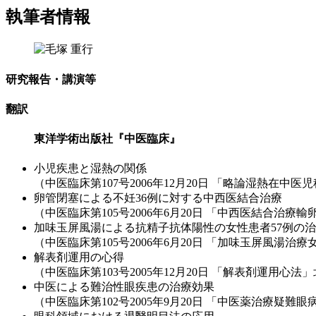
執筆者情報
研究報告・講演等
翻訳
東洋学術出版社『中医臨床』
小児疾患と湿熱の関係
（中医臨床第107号2006年12月20日 「略論湿熱在
卵管閉塞による不妊36例に対する中西医結合治療
（中医臨床第105号2006年6月20日 「中西医結合治
加味玉屏風湯による抗精子抗体陽性の女性患者57例の
（中医臨床第105号2006年6月20日 「加味玉屏風湯
解表剤運用の心得
（中医臨床第103号2005年12月20日 「解表剤運用心
中医による難治性眼疾患の治療効果
（中医臨床第102号2005年9月20日 「中医薬治療疑