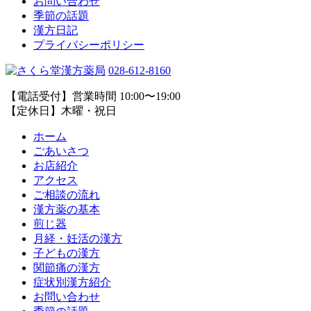
お問い合わせ
季節の話題
漢方日記
プライバシーポリシー
028-612-8160
【電話受付】営業時間 10:00〜19:00
【定休日】木曜・祝日
ホーム
ごあいさつ
お店紹介
アクセス
ご相談の流れ
漢方薬の基本
煎じ器
月経・妊活の漢方
子どもの漢方
関節痛の漢方
症状別漢方紹介
お問い合わせ