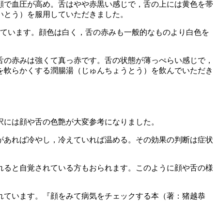
顔で血圧が高め。舌はやや赤黒い感じで，舌の上には黄色を帯
いとう）を服用していただきました。
れています。顔色は白く，舌の赤みも一般的なものより白色を
，舌の赤みは強くて真っ赤です。舌の状態が薄っぺらい感じで，
を軟らかくする潤腸湯（じゅんちょうとう）を飲んでいただき
択には顔や舌の色艶が大変参考になりました。
があれば冷やし，冷えていれば温める。その効果の判断は症状
れると自覚されている方もおられます。このように顔や舌の様
れています。『顔をみて病気をチェックする本（著：猪越恭