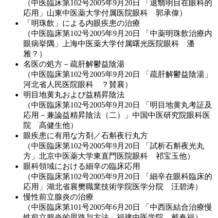
（中医臨床第102号2005年9月20日 「退翳明目在眼科的
応用」山東中医薬大学付属医院眼科 郭承偉）
「明珠飲」による内眼疾患の治療
（中医臨床第102号2005年9月20日 「中薬明珠飲治療内
眼病挙隅」上海中医薬大学付属曙光医院眼科 潘
雅？）
名医の処方－疏肝解鬱益陰湯
（中医臨床第102号2005年9月20日 「疏肝解鬱益陰湯」
河北省人民医院眼科 ？賛襄）
明目地黄丸および益精昇陰法
（中医臨床第102号2005年9月20日 「明目地黄丸考証及
応用－兼論益精昇陰法（二）」中国中医研究院眼科医
院 高健生他）
眼疾患に有用な方剤／石斛夜行丸方
（中医臨床第102号2005年9月20日 「試析石斛夜光丸
方」北京中医薬大学東直門医院眼科 祁宝玉他）
眼科領域における細辛の臨床応用
（中医臨床第102号2005年9月20日 「細辛在眼科臨床的
応用」湖北省襄樊職業技術学院医学分院 汪碧涛）
慢性前立腺炎の治療
（中医臨床第101号2005年6月20日 「中西医結合治療慢
性前立腺炎的思路与方法」福建中医学院 戴春福）