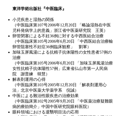
東洋学術出版社『中医臨床』
小児疾患と湿熱の関係
（中医臨床第107号2006年12月20日 「略論湿熱在中医
児科発病学上的意義」浙江省中医薬研究院 王英）
卵管閉塞による不妊36例に対する中西医結合治療
（中医臨床第105号2006年6月20日 「中西医結合治療輸
卵管阻塞性不妊症36例臨床観察」 劉軍）
加味玉屏風湯による抗精子抗体陽性の女性患者57例の
治療
（中医臨床第105号2006年6月20日 「加味玉屏風湯治療
女性抗精子抗体陽性57例」広東省仏山市第一人民病
院 謝普練 韓慧）
解表剤運用の心得
（中医臨床第103号2005年12月20日 「解表剤運用心
法」北京中医薬大学薬学系 倪誠）
中医による難治性眼疾患の治療効果
（中医臨床第102号2005年9月20日 「中医薬治療疑難眼
病的療効簡介」中国中医研究院眼科医院）
眼科領域における退翳明目法の応用