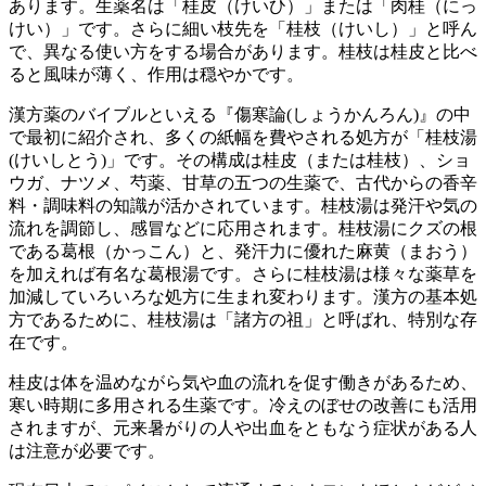
あります。生薬名は「桂皮（けいひ）」または「肉桂（にっ
けい）」です。さらに細い枝先を「桂枝（けいし）」と呼ん
で、異なる使い方をする場合があります。桂枝は桂皮と比べ
ると風味が薄く、作用は穏やかです。
漢方薬のバイブルといえる『傷寒論(しょうかんろん)』の中
で最初に紹介され、多くの紙幅を費やされる処方が「桂枝湯
(けいしとう)」です。その構成は桂皮（または桂枝）、ショ
ウガ、ナツメ、芍薬、甘草の五つの生薬で、古代からの香辛
料・調味料の知識が活かされています。桂枝湯は発汗や気の
流れを調節し、感冒などに応用されます。桂枝湯にクズの根
である葛根（かっこん）と、発汗力に優れた麻黄（まおう）
を加えれば有名な葛根湯です。さらに桂枝湯は様々な薬草を
加減していろいろな処方に生まれ変わります。漢方の基本処
方であるために、桂枝湯は「諸方の祖」と呼ばれ、特別な存
在です。
桂皮は体を温めながら気や血の流れを促す働きがあるため、
寒い時期に多用される生薬です。冷えのぼせの改善にも活用
されますが、元来暑がりの人や出血をともなう症状がある人
は注意が必要です。