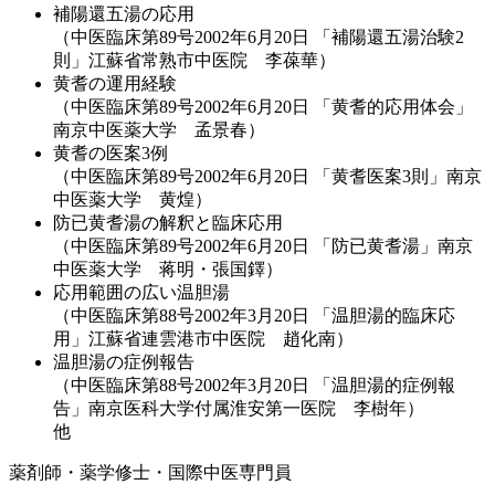
補陽還五湯の応用
（中医臨床第89号2002年6月20日 「補陽還五湯治験2
則」江蘇省常熟市中医院 李葆華）
黄耆の運用経験
（中医臨床第89号2002年6月20日 「黄耆的応用体会」
南京中医薬大学 孟景春）
黄耆の医案3例
（中医臨床第89号2002年6月20日 「黄耆医案3則」南京
中医薬大学 黄煌）
防已黄耆湯の解釈と臨床応用
（中医臨床第89号2002年6月20日 「防已黄耆湯」南京
中医薬大学 蒋明・張国鐸）
応用範囲の広い温胆湯
（中医臨床第88号2002年3月20日 「温胆湯的臨床応
用」江蘇省連雲港市中医院 趙化南）
温胆湯の症例報告
（中医臨床第88号2002年3月20日 「温胆湯的症例報
告」南京医科大学付属淮安第一医院 李樹年）
他
薬剤師・薬学修士・国際中医専門員