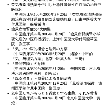
益気養陰清熱法を併用した急性骨髄性白血病の治療中
医臨床
（中医臨床第100号2005年3月20日 「益気養陰清熱法輔
助治療急性髄系白血病臨床療効観察」山東中医薬大学
付属医院 徐瑞栄他）
糖尿病性腎症の4大病機
（中医臨床第99号2005年3月20日 「糖尿病腎病腎小球
硬化症的中医病機探討」上海中医薬大学付属龍華医
院 劉玉寧）
「気」の中医的概念と理気の方薬
（中医臨床第93号2003年6月20日 「緒論：中医的
『気』与理気方薬」北京中医薬大学 王琦）
「辛開苦降」の意味
（中医臨床第92号2003年3月20日 「辛開苦降」河北省
浹水県医院中医科 劉興武）
「風薬治血」－風薬による血病治療
（中医臨床第91号2002年12月20日 「風薬治血探微」瀘
州医学院付属中医院 鄭国慶）
老中医たちがもっとも得意とする生薬…それが黄耆
（中医臨床第89号2002年6月20日 南京中医薬大学 黄
煌）