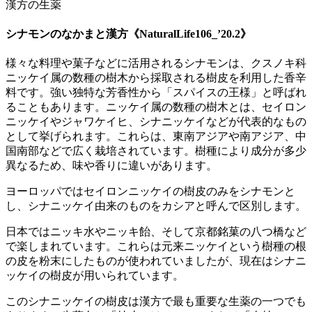
漢方の生薬
シナモンのなかまと漢方《NaturalLife106_’20.2》
様々な料理や菓子などに活用されるシナモンは、クスノキ科
ニッケイ属の数種の樹木から採取される樹皮を利用した香辛
料です。強い独特な芳香性から「スパイスの王様」と呼ばれ
ることもあります。ニッケイ属の数種の樹木とは、セイロン
ニッケイやジャワケイヒ、シナニッケイなどが代表的なもの
として挙げられます。これらは、東南アジアや南アジア、中
国南部などで広く栽培されています。樹種により成分が多少
異なるため、味や香りに違いがあります。
ヨーロッパではセイロンニッケイの樹皮のみをシナモンと
し、シナニッケイ由来のものをカシアと呼んで区別します。
日本ではニッキ水やニッキ飴、そして京都銘菓の八つ橋など
で楽しまれています。これらは元来ニッケイという樹種の根
の皮を粉末にしたものが使われていましたが、現在はシナニ
ッケイの樹皮が用いられています。
このシナニッケイの樹皮は漢方で最も重要な生薬の一つでも