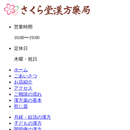
営業時間
10:00〜19:00
定休日
木曜・祝日
ホーム
ごあいさつ
お店紹介
アクセス
ご相談の流れ
漢方薬の基本
煎じ器
月経・妊活の漢方
子どもの漢方
関節痛の漢方